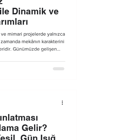
z
ile Dinamik ve
rımları
 ve mimari projelerde yalnızca
nı zamanda mekânın karakterini
leridir. Günümüzde gelişen
sinde bu havuzlar, gece
ci ve dinamik görsel sahnelere
ınlatması
lama Gelir?
eşil, Gün Işığı