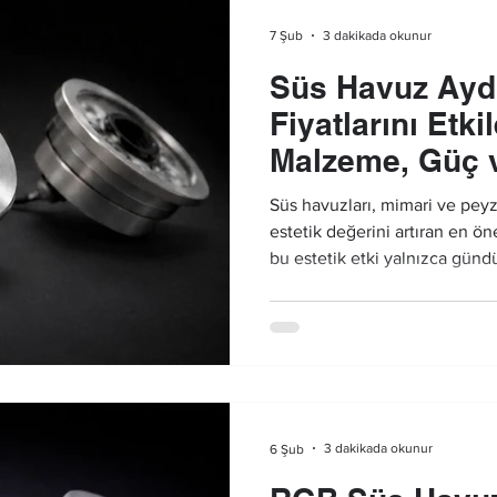
3 dakikada okunur
7 Şub
Süs Havuz Ayd
Fiyatlarını Etki
Malzeme, Güç 
Süs havuzları, mimari ve pey
estetik değerini artıran en ön
bu estetik etki yalnızca günd
devam etmelidir. Bu noktada
aydınlatma çözümleri, süs hav
daha etkileyici hâle getirir. 
aydınlatma ürünlerinin maliyet
tasarımsal faktöre bağlı olarak
3 dakikada okunur
6 Şub