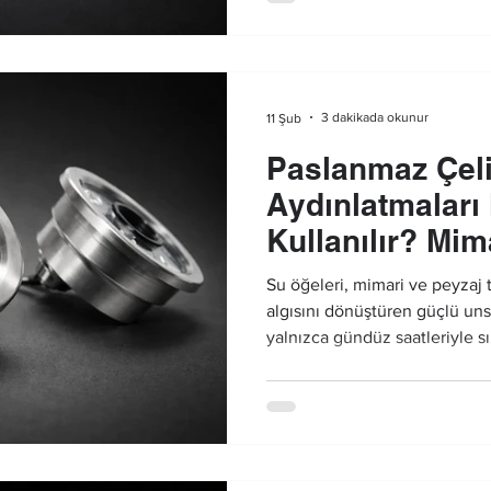
3 dakikada okunur
11 Şub
Paslanmaz Çel
Aydınlatmaları
Kullanılır? Mim
Uygulamaları
Su öğeleri, mimari ve peyzaj
algısını dönüştüren güçlü uns
yalnızca gündüz saatleriyle sı
planlanmış bir havuz aydınl
yüzeyleri, gece saatlerinde de 
görünüm sunar.