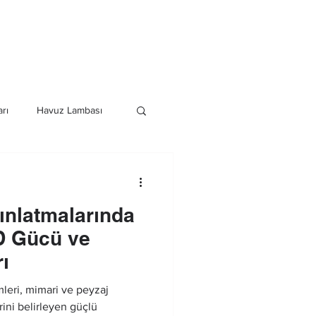
Havuz Duş Sistemleri
Daha Fazla
rı
Havuz Lambası
istemleri
ınlatmalarında
D Gücü ve
ı
mleri, mimari ve peyzaj
ini belirleyen güçlü