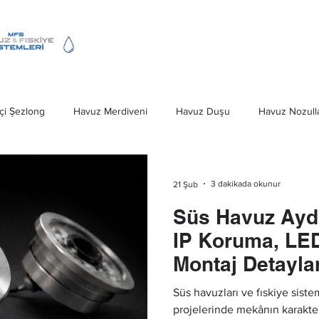
Fıskiye Hizmeti
Havuz Merdivenleri
çi Şezlong
Havuz Merdiveni
Havuz Duşu
Havuz Nozulla
Deniz Merdivenleri
Havuz Kapağı
Ankara Havuz Fıskiye S
3 dakikada okunur
21 Şub
Süs Havuz Ayd
iveni Ankara
Havuz Fıskiye Sistemleri
IP Koruma, LE
Montaj Detaylar
Süs havuzları ve fıskiye siste
projelerinde mekânın karakter