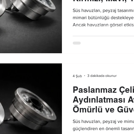
ve Amber Kull
Süs havuzları, peyzaj tasarı
mimari bütünlüğü destekleyen
Ancak havuzların görsel etkisi
detaylardan biri süs havuz ay
kullanılan renklerdir. Doğru 
atmosferini tamamen değiştir
algısını doğrudan etkileyebilir
3 dakikada okunur
4 Şub
Paslanmaz Çel
Aydınlatması A
Ömürlü ve Güv
Süs havuzları, peyzaj ve mima
güçlendiren en önemli tasarım