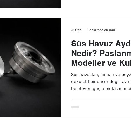
vurgular, alanın prestij algısı
destekler.
31 Oca
3 dakikada okunur
Süs Havuz Ayd
Nedir? Paslan
Modeller ve Kul
Süs havuzları, mimari ve peyz
dekoratif bir unsur değil; ay
belirleyen güçlü bir tasarım b
olduğu kadar gece saatlerind
yolu ise doğru planlanmış sü
çözümlerinden geçer. Profesy
uygulaması, suyun hareketini v
değerini yükseltir ve güvenli 