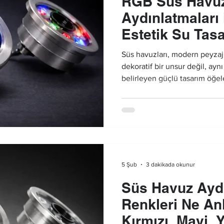
RGB Süs Havu
Aydınlatmaları 
Estetik Su Tasa
Süs havuzları, modern peyzaj
dekoratif bir unsur değil, ay
belirleyen güçlü tasarım öğe
aydınlatma teknolojileri saye
saatlerinde çok daha etkileyi
dönüşebilmektedir.
3 dakikada okunur
5 Şub
Süs Havuz Ayd
Renkleri Ne An
Kırmızı, Mavi, Y