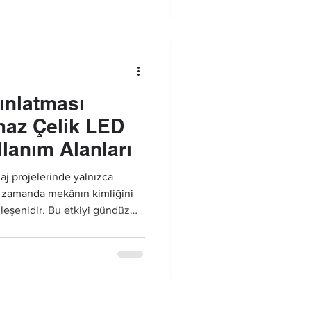
nı yükseltir ve güvenli kullanımı
ınlatması
maz Çelik LED
lanım Alanları
aj projelerinde yalnızca
nı zamanda mekânın kimliğini
ileşenidir. Bu etkiyi gündüz
e de sürdürebilmenin temel
s havuz aydınlatması
onel bir havuz aydınlatma
urgular, alanın algısal
kullanımı destekler.