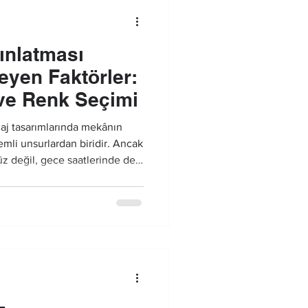
ınlatması
leyen Faktörler:
ve Renk Seçimi
zaj tasarımlarında mekânın
emli unsurlardan biridir. Ancak
üz değil, gece saatlerinde de
 doğru planlanan havuz
uzlarını görsel açıdan çok
Süs havuzlarında kullanılan
leri ise birçok teknik ve
 değişir.