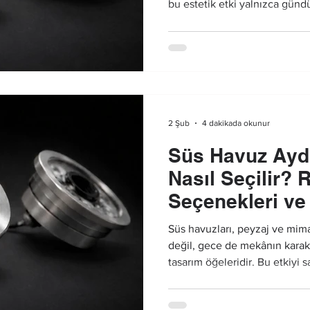
bu estetik etki yalnızca gündüz
Doğru planlanmış bir havuz 
süs havuzları gece saatlerin
hâline gelir.
4 dakikada okunur
2 Şub
Süs Havuz Aydı
Nasıl Seçilir? 
Seçenekleri ve
Detaylar
Süs havuzları, peyzaj ve mim
değil, gece de mekânın karak
tasarım öğeleridir. Bu etkiyi s
doğru planlanmış süs havuz a
bir havuz aydınlatma uygulam