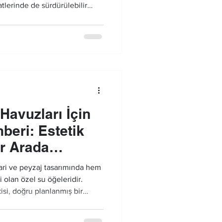
atlerinde de sürdürülebilir
bir havuz aydınlatma
estetik beklentiler kadar,
lü kullanım da bu sistemlerin
 yer alır.
Havuzları İçin
beri: Estetik
ir Arada
ari ve peyzaj tasarımında hem
 olan özel su öğeleridir.
isi, doğru planlanmış bir
ortaya çıkar.