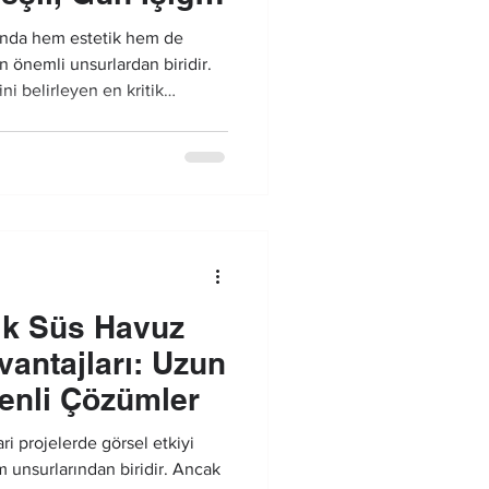
anımı
mında hem estetik hem de
 önemli unsurlardan biridir.
ni belirleyen en kritik
dınlatma sistemleri ve
renk seçimi, havuzun
ebilir ve bulunduğu alanın
.
ik Süs Havuz
vantajları: Uzun
enli Çözümler
ri projelerde görsel etkiyi
 unsurlarından biridir. Ancak