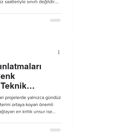
 saatleriyle sınırlı değildir.
aydınlatma çözümü sayesinde
de de mekânın odak noktası
nlatmaları
Renk
 Teknik
ari projelerde yalnızca gündüz
terini ortaya koyan önemli
ağlayan en kritik unsur ise
ydınlatmalarıdır. Profesyonel
ası; suyun hareketini