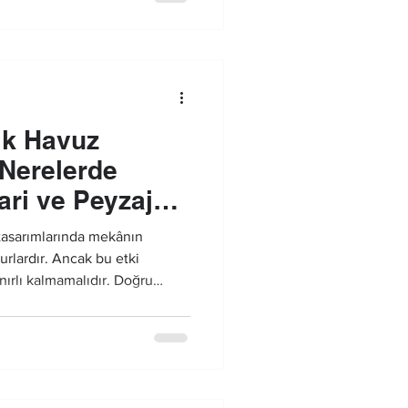
ik Havuz
 Nerelerde
ari ve Peyzaj
 tasarımlarında mekânın
urlardır. Ancak bu etki
nırlı kalmamalıdır. Doğru
atma çözümü sayesinde su
estetik ve prestijli bir