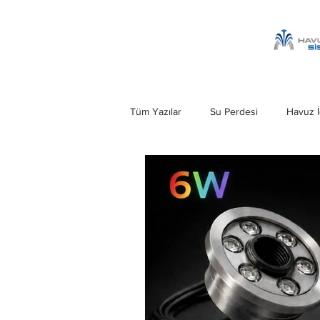
Tüm Yazılar
Su Perdesi
Havuz İ
Havuz Şelalesi
Kobra Şelale
Ankara Su Perdesi
Havuz Merd