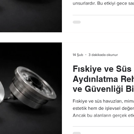
unsurlardır. Bu etkiyi gece sa
kılmak ise doğru planlanmış 
sistemiyle mümkündür. Ancak 
teknik güvenlik ve uzun ömür
vazgeçilmez kriterleri arasında
3 dakikada okunur
14 Şub
Fıskiye ve Süs 
Aydınlatma Reh
ve Güvenliği B
Sağlamak
Fıskiye ve süs havuzları, mim
estetik hem de işlevsel değeri
Ancak bu alanların gerçek etk
havuz aydınlatma çözümü ile 