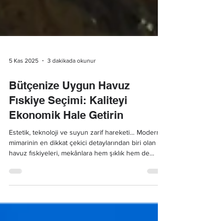
5 Kas 2025
3 dakikada okunur
Bütçenize Uygun Havuz
Fıskiye Seçimi: Kaliteyi
Ekonomik Hale Getirin
Estetik, teknoloji ve suyun zarif hareketi… Modern
mimarinin en dikkat çekici detaylarından biri olan
havuz fıskiyeleri, mekânlara hem şıklık hem de
dinamizm kazandırır.Ancak her proje, aynı bütçeye
sahip değildir. Bu nedenle, doğru planlama yaparak
havuz fıskiye maliyetleri optimize edilebilir ve kaliteli
sistemlere ekonomik biçimde ulaşmak mümkündür.