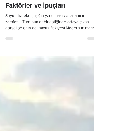
Havuz Fıskiye Fiyatları Neye
Göre Değişir? Etkileyen
Faktörler ve İpuçları
Suyun hareketi, ışığın yansıması ve tasarımın
zarafeti... Tüm bunlar birleştiğinde ortaya çıkan
görsel şölenin adı havuz fıskiyesi.Modern mimaride
dekoratif değeri yüksek olan havuz fıskiye
sistemleri, estetik kadar teknik detaylarıyla da dikkat
çekiyor.Ancak pek çok kişi için en çok merak edilen
konu şu: Havuz fıskiye fiyatları neden bu kadar
farklı?