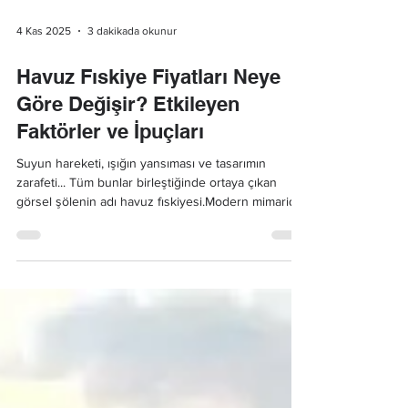
4 Kas 2025
3 dakikada okunur
Havuz Fıskiye Fiyatları Neye
Göre Değişir? Etkileyen
Faktörler ve İpuçları
Suyun hareketi, ışığın yansıması ve tasarımın
zarafeti... Tüm bunlar birleştiğinde ortaya çıkan
görsel şölenin adı havuz fıskiyesi.Modern mimaride
dekoratif değeri yüksek olan havuz fıskiye
sistemleri, estetik kadar teknik detaylarıyla da dikkat
çekiyor.Ancak pek çok kişi için en çok merak edilen
konu şu: Havuz fıskiye fiyatları neden bu kadar
farklı?