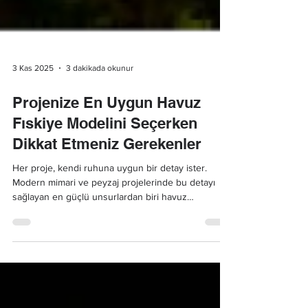
3 Kas 2025
3 dakikada okunur
Projenize En Uygun Havuz
Fıskiye Modelini Seçerken
Dikkat Etmeniz Gerekenler
Her proje, kendi ruhuna uygun bir detay ister.
Modern mimari ve peyzaj projelerinde bu detayı
sağlayan en güçlü unsurlardan biri havuz
fıskiyeleridir.Bir havuz fıskiye sistemi, yalnızca suyu
hareket ettiren bir mekanizma değil; mekânın
kimliğini belirleyen estetik bir odak noktasıdır.