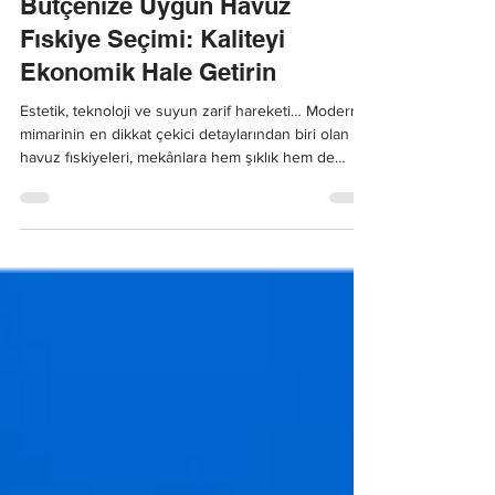
Bütçenize Uygun Havuz
Fıskiye Seçimi: Kaliteyi
Ekonomik Hale Getirin
Estetik, teknoloji ve suyun zarif hareketi… Modern
mimarinin en dikkat çekici detaylarından biri olan
havuz fıskiyeleri, mekânlara hem şıklık hem de
dinamizm kazandırır.Ancak her proje, aynı bütçeye
sahip değildir. Bu nedenle, doğru planlama yaparak
havuz fıskiye maliyetleri optimize edilebilir ve kaliteli
sistemlere ekonomik biçimde ulaşmak mümkündür.