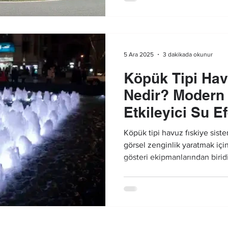
5 Ara 2025
3 dakikada okunur
Köpük Tipi Hav
Nedir? Modern 
Etkileyici Su Ef
Köpük tipi havuz fıskiye sis
görsel zenginlik yaratmak içi
gösteri ekipmanlarından biridi
bu sistemler, suyun yüksek b
benzeri dolgun bir görünüm o
nedenle hem estetik hem de gö
projelerde köpük havuz fıski
hale gelmiştir.