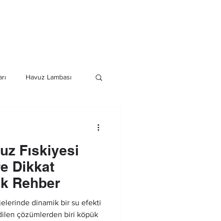
Havuz Duş Sistemleri
Daha Fazla
rı
Havuz Lambası
istemleri
uz Fıskiyesi
e Dikkat
ik Rehber
lerinde dinamik bir su efekti
edilen çözümlerden biri köpük