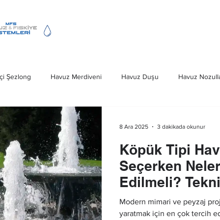
Fıskiye Hizmeti
Havuz Merdivenleri
çi Şezlong
Havuz Merdiveni
Havuz Duşu
Havuz Nozulla
Deniz Merdivenleri
Havuz Kapağı
Ankara Havuz Fıskiye S
8 Ara 2025
3 dakikada okunur
Köpük Tipi Hav
iveni Ankara
Havuz Fıskiye Sistemleri
Seçerken Neler
Edilmeli? Tekn
Modern mimari ve peyzaj proje
yaratmak için en çok tercih 