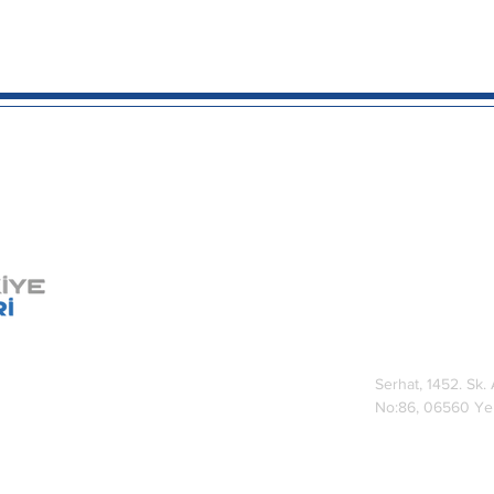
Menü
İletişim
Anasayfa
E-posta:
marato
Hakkımızda
05321779860
Proje Teklifi
Fıskiye Hizmeti
Serhat, 1452. Sk.
No:86, 06560 Ye