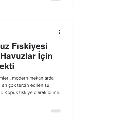
uz Fıskiyesi
Havuzlar İçin
ekti
temleri, modern mekanlarda
n en çok tercih edilen su
r. Köpük fıskiye olarak bilinen
asınçla püskürtülerek köpük
luşturmasını sağlar. Bu
rsel bir hareketlilik isteyen
ye çözümleri oldukça popüler