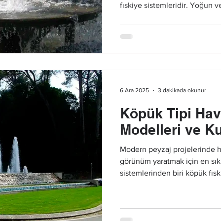
fıskiye sistemleridir. Yoğun 
sayesinde hem gündüz hem ge
sunan bu sistemler, otellerd
pek çok alanda kullanılmaktad
6 Ara 2025
3 dakikada okunur
Köpük Tipi Hav
Modelleri ve Ku
Modern peyzaj projelerinde h
görünüm yaratmak için en sık 
sistemlerinden biri köpük fıs
yoğun hava karışımı ile birli
köpük benzeri bir görüntü ol
özellikle gösterişli ve dolgun 
işletmelerin ilk tercihleri arası