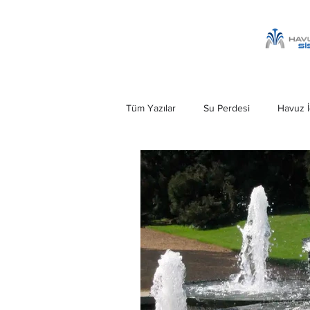
Tüm Yazılar
Su Perdesi
Havuz İ
Havuz Şelalesi
Kobra Şelale
Ankara Su Perdesi
Havuz Merd