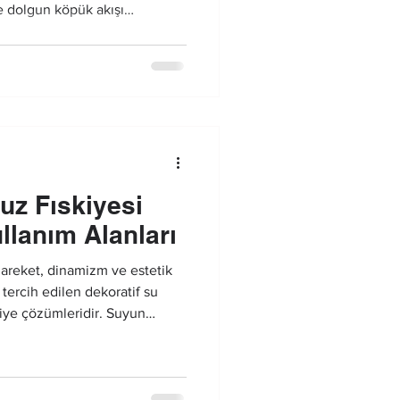
ve dolgun köpük akışı
ce etkileyici bir görünüm
en şehir meydanlarına kadar
ır.
uz Fıskiyesi
llanım Alanları
areket, dinamizm ve estetik
tercih edilen dekoratif su
kiye çözümleridir. Suyun
kte yukarı doğru püskürerek
uşturduğu bu sistemler,
bir su efekti arayan
nda yer alır.