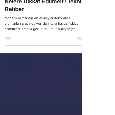
Nelere Dikkat Edilmeli? Teknik
Rehber
Modern mimarinin en etkileyici dekoratif su
elemanları arasında yer alan küre havuz fıskiye
sistemleri, estetik görünümü teknik altyapıyla
birleştiren özel bir çözümdür. Suyun küre
yüzeyinde pürüzsüz bir şekilde akmasını sağlayan
bu tasarımlar; oteller, şehir meydanları, AVM'ler ve
lüks peyzaj projelerinde sıkça kulla