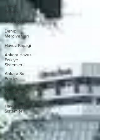
Havuz
Şelalesi
Kobra Şelale
Deniz
Merdivenleri
Havuz Kapağı
Ankara Havuz
Fıskiye
Sistemleri
Ankara Su
Perdesi
Havuz
Merdiveni
Ankara
Havuz Fıskiye
Sistemleri