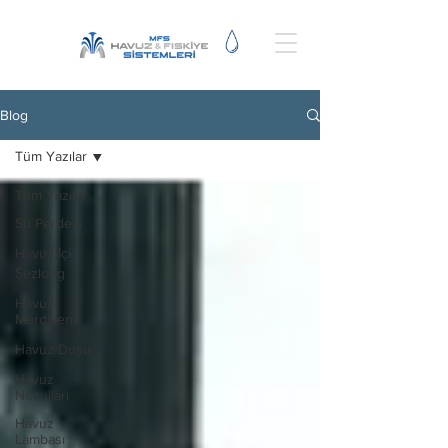
Blog
Tüm Yazılar
Tüm Yazılar
Su Perdesi
Havuz İçi
Şezlong
Havuz
Merdiveni
Havuz Duşu
Havuz
Nozulları
Havuz
Lambası