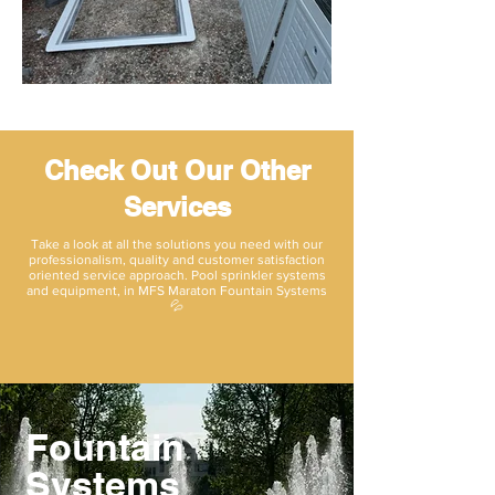
Check Out Our Other
Services
Take a look at all the solutions you need with our
professionalism, quality and customer satisfaction
oriented service approach. Pool sprinkler systems
and equipment, in MFS Maraton Fountain Systems
💦
Fountain
Systems