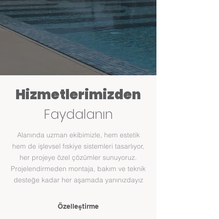
Hizmetlerimizden
Faydalanın
Alanında uzman ekibimizle, hem estetik
hem de işlevsel fıskiye sistemleri tasarlıyor,
her projeye özel çözümler sunuyoruz.
Projelendirmeden montaja, bakım ve teknik
desteğe kadar her aşamada yanınızdayız
Özelleştirme