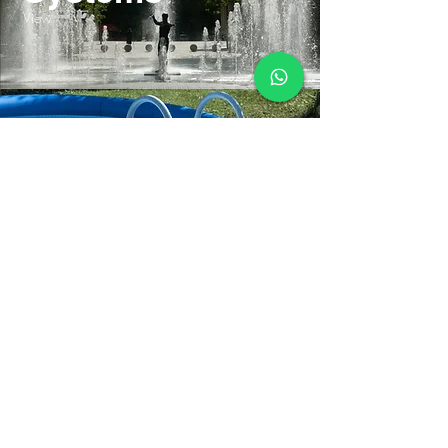
View
Pool
Stairs
View
Diver
Pumps
View