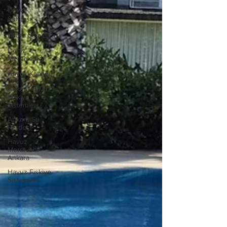
Havuz
Şelalesi
Kobra Şelale
Deniz
Merdivenleri
Havuz Kapağı
Ankara Havuz
Fıskiye
Sistemleri
Ankara Su
Perdesi
Havuz
Merdiveni
Ankara
Havuz Fıskiye
Sistemleri