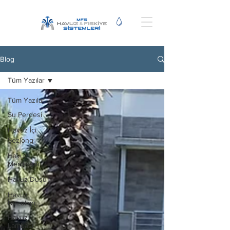
Blog
Tüm Yazılar
Tüm Yazılar
Su Perdesi
Havuz İçi
Şezlong
Havuz
Merdiveni
Havuz Duşu
Havuz
Nozulları
Havuz
Lambası