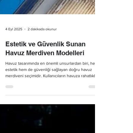
4 Eyl 2025
2 dakikada okunur
Estetik ve Güvenlik Sunan
Havuz Merdiven Modelleri
Havuz tasarımında en önemli unsurlardan biri, hem
estetik hem de güvenliği sağlayan doğru havuz
merdiveni seçimidir. Kullanıcıların havuza rahatlıkla
giriş ve çıkış yapmasını sağlayan havuz
merdivenleri, aynı zamanda görsel açıdan da
havuzun tasarımına değer katar. Bu nedenle en iyi
havuz merdiven modelleri arasından seçim yapmak,
hem güvenlik hem de estetik bütünlük için kritik
öneme sahiptir.