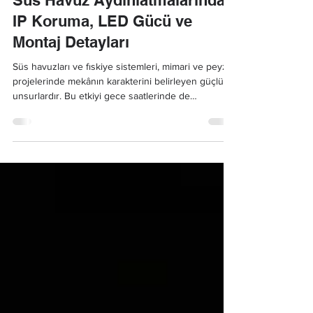
Süs Havuz Aydınlatmalarında
IP Koruma, LED Gücü ve
Montaj Detayları
Süs havuzları ve fıskiye sistemleri, mimari ve peyzaj
projelerinde mekânın karakterini belirleyen güçlü
unsurlardır. Bu etkiyi gece saatlerinde de
sürdürülebilir kılmak ise doğru planlanmış bir havuz
aydınlatma sistemiyle mümkündür. Ancak estetik
beklentiler kadar, teknik güvenlik ve uzun ömürlü
kullanım da bu sistemlerin vazgeçilmez kriterleri
arasında yer alır.