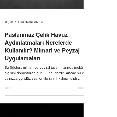
3 dakikada okunur
11 Şub
Paslanmaz Çelik Havuz
Aydınlatmaları Nerelerde
Kullanılır? Mimari ve Peyzaj
Uygulamaları
Su öğeleri, mimari ve peyzaj tasarımlarında mekânın
algısını dönüştüren güçlü unsurlardır. Ancak bu etki
yalnızca gündüz saatleriyle sınırlı kalmamalıdır.
Doğru planlanmış bir havuz aydınlatma çözümü
sayesinde su yüzeyleri, gece saatlerinde de estetik
ve prestijli bir görünüm sunar.