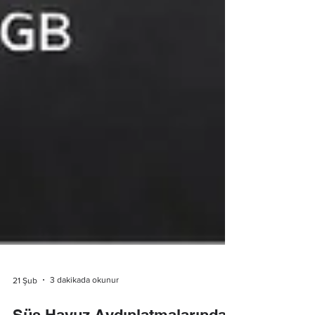
3 dakikada okunur
21 Şub