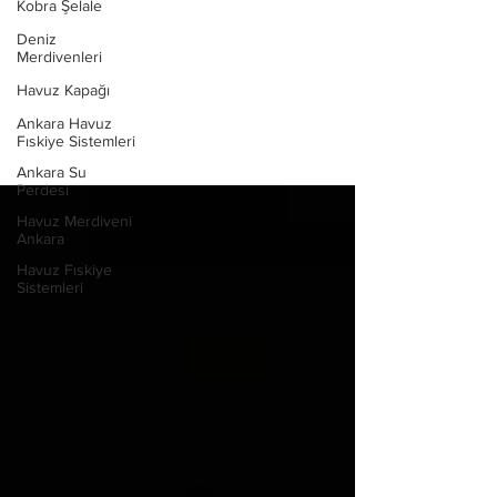
çeşitleri,havuz
Kobra Şelale
aydınlatma,havuz içi
Deniz
aydınlatma,havuz led
Merdivenleri
lamba ve sıva üstü havuz
Havuz Kapağı
lambası için tüm
Ankara Havuz
detaylar.
Fıskiye Sistemleri
Ankara Su
Perdesi
Havuz Merdiveni
Ankara
Havuz Fıskiye
Sistemleri