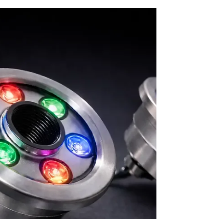
mekânın estetik değerini artıran en önemli
unsurlardan biridir. Ancak bu estetik etki yalnızca
gündüz değil, gece saatlerinde de devam etmelidir.
Bu noktada doğru planlanan havuz aydınlatma
çözümleri, süs havuzlarını görsel açıdan çok daha
etkileyici hâle getirir. Süs havuzlarında kullanılan
aydınlatma ürünlerinin maliyetleri ise birçok teknik
ve tasarımsal faktöre bağlı olarak değişir.