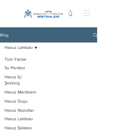
Blog
Havuz Lambası
Tüm Yazılar
Su Perdesi
Havuz
Havuz İçi
Lambası
Şezlong
Havuz Merdiveni
Havuz lambası,havuz
lambası led,havuz
Havuz Duşu
lambası fiyatları,havuz
Havuz Nozulları
lambası sıva üstü,havuz
Havuz Lambası
lambası led
Havuz Şelalesi
fiyatları,havuz lamba