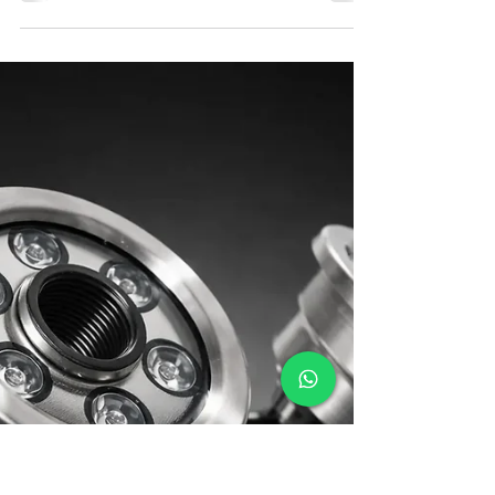
Estetik Su Tasarımları
Süs havuzları, modern peyzaj ve mimari projelerde
yalnızca dekoratif bir unsur değil, aynı zamanda
mekânın karakterini belirleyen güçlü tasarım
öğeleridir. Günümüzde gelişen aydınlatma
teknolojileri sayesinde bu havuzlar, gece
saatlerinde çok daha etkileyici ve dinamik görsel
sahnelere dönüşebilmektedir.