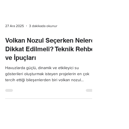
27 Ara 2025
3 dakikada okunur
Volkan Nozul Seçerken Nelere
Dikkat Edilmeli? Teknik Rehber
ve İpuçları
Havuzlarda güçlü, dinamik ve etkileyici su
gösterileri oluşturmak isteyen projelerin en çok
tercih ettiği bileşenlerden biri volkan nozul
sistemleridir. Yüksek basınçla dikey ve geniş açılı
su yükselişi sağlayan volkan nozullar, profesyonel
fıskiye sistemlerinde estetik ve güçlü bir görsel etki
oluşturur.