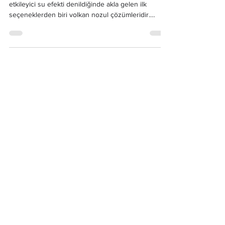
Su Gösterileri İçin İdeal Çözüm
Modern fıskiye teknolojileri arasında güçlü ve
etkileyici su efekti denildiğinde akla gelen ilk
seçeneklerden biri volkan nozul çözümleridir.
Yüksek basınçlı su çıkışıyla volkan etkisi yaratan bu
sistemler, hem estetik hem de güçlü görsel
performans sunan profesyonel projelerde tercih
edilmektedir