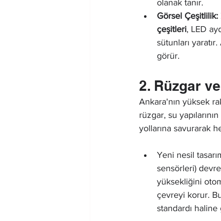
olanak tanır.
Görsel Çeşitlilik:
çeşitleri
, LED ayd
sütunları yaratır
görür.
2. Rüzgar ve
Ankara'nın yüksek rak
rüzgar, su yapılarını
yollarına savurarak h
Yeni nesil tasar
sensörleri) devrey
yüksekliğini ot
çevreyi korur. B
standardı haline 