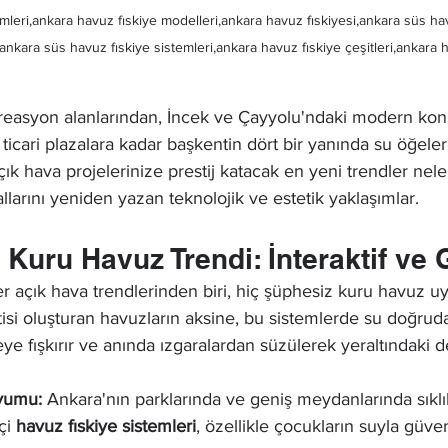
mleri,ankara havuz fıskiye modelleri,ankara havuz fıskiyesi,ankara süs hav
,ankara süs havuz fıskiye sistemleri,ankara havuz fıskiye çeşitleri,ankara 
kreasyon alanlarından, İncek ve Çayyolu'ndaki modern konu
icari plazalara kadar başkentin dört bir yanında su öğeler
ık hava projelerinize prestij katacak en yeni trendler neler
larını yeniden yazan teknolojik ve estetik yaklaşımlar.
ı Kuru Havuz Trendi: İnteraktif ve 
er açık hava trendlerinden biri, hiç şüphesiz kuru havuz uy
tisi oluşturan havuzların aksine, bu sistemlerde su doğru
eye fışkırır ve anında ızgaralardan süzülerek yeraltındaki
yumu:
 Ankara'nın parklarında ve geniş meydanlarında sıklık
çi 
havuz fıskiye sistemleri
, özellikle çocukların suyla güv