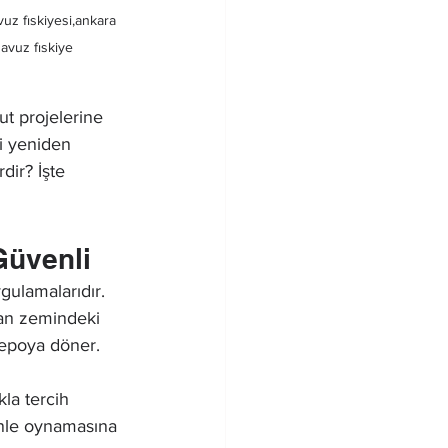
uz fıskiyesi,ankara 
havuz fıskiye
t projelerine 
i yeniden 
dir? İşte 
Güvenli
gulamalarıdır. 
dan zemindeki 
 depoya döner.
la tercih 
enle oynamasına 