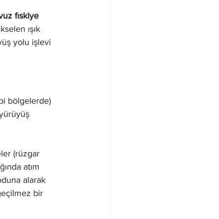
vuz fıskiye 
kselen ışık 
üş yolu işlevi 
i bölgelerde) 
 yürüyüş 
er (rüzgar 
tığında atım 
duna alarak 
eçilmez bir 