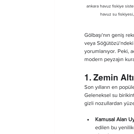
ankara havuz fıskiye siste
havuz su fıskiyesi
Gölbaşı'nın geniş re
veya Söğütözü'ndeki t
yorumlanıyor. Peki, aç
modern peyzajın kural
1. Zemin Alt
Son yılların en popül
Geleneksel su birikin
gizli nozullardan yüz
Kamusal Alan U
edilen bu yenilik