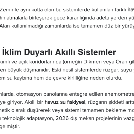
 Zeminle aynı kotta olan bu sistemlerde kullanılan farklı 
ha
ınlatmalarla birleşerek gece karanlığında adeta yerden yü
. Alan kullanılmadığı zamanlarda ise tamamen düz bir yürüy
 İklim Duyarlı Akıllı Sistemler
ımlı ve açık koridorlarında (örneğin Dikmen veya Oran gib
n en büyük düşmanıdır. Eski nesil sistemlerde rüzgar, suyu
em su kaybına hem de çevre kirliliğine neden olurdu.
ımlarda, otomasyon panolarına entegre edilen anemometrel
e giriyor. Akıllı bir 
havuz su fıskiyesi
, rüzgarın şiddeti art
omatik olarak düşürerek veya sistemi tamamen bekleme mo
u teknolojik adaptasyon, 2026 dış mekan projelerinin vazg
gelmiştir.