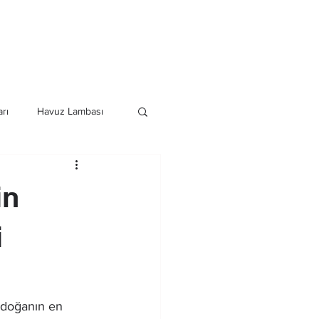
Havuz Duş Sistemleri
Daha Fazla
rı
Havuz Lambası
istemleri
in
i
 doğanın en 