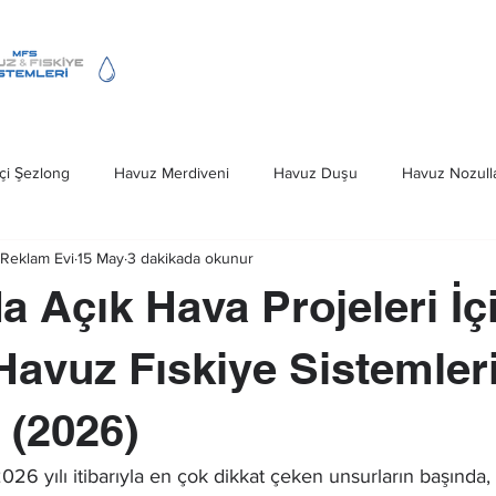
Fıskiye Hizmeti
Havuz Merdivenleri
çi Şezlong
Havuz Merdiveni
Havuz Duşu
Havuz Nozulla
Reklam Evi
15 May
3 dakikada okunur
Deniz Merdivenleri
Havuz Kapağı
Ankara Havuz Fıskiye S
a Açık Hava Projeleri İç
iveni Ankara
Havuz Fıskiye Sistemleri
avuz Fıskiye Sistemler
 (2026)
26 yılı itibarıyla en çok dikkat çeken unsurların başında,