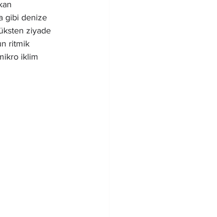
kan 
a gibi denize 
lüksten ziyade 
n ritmik 
ikro iklim 