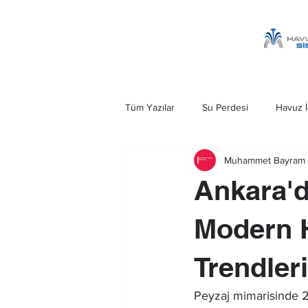
Tüm Yazılar
Su Perdesi
Havuz İ
Muhammet Bayram 
Havuz Şelalesi
Kobra Şelale
Ankara'd
Ankara Su Perdesi
Havuz Merd
Modern H
Trendleri
Peyzaj mimarisinde 20