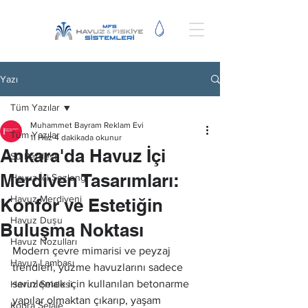
Yazı
Tüm Yazılar
Muhammet Bayram Reklam Evi
Tüm Yazılar
11 Haz
4 dakikada okunur
Ankara'da Havuz İçi
Su Perdesi
Merdiven Tasarımları:
Havuz İçi Şezlong
Havuz Merdiveni
Konfor ve Estetiğin
Havuz Duşu
Buluşma Noktası
Havuz Nozulları
Modern çevre mimarisi ve peyzaj 
Havuz Lambası
trendleri, yüzme havuzlarını sadece 
serinlemek için kullanılan betonarme 
Havuz Şelalesi
yapılar olmaktan çıkarıp, yaşam 
Kobra Şelale