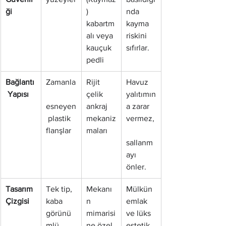
ği
) 
nda 
kabartm
kayma 
alı veya 
riskini 
kauçuk 
sıfırlar.
pedli
Bağlantı
Zamanla
Rijit 
Havuz 
 Yapısı
çelik 
yalıtımın
esneyen
ankraj 
a zarar 
 plastik 
mekaniz
vermez,
flanşlar
maları
sallanm
ayı 
önler.
Tasarım 
Tek tip, 
Mekanı
Mülkün 
Çizgisi
kaba 
n 
emlak 
görünü
mimarisi
ve lüks 
mlü
ne özel 
estetik 