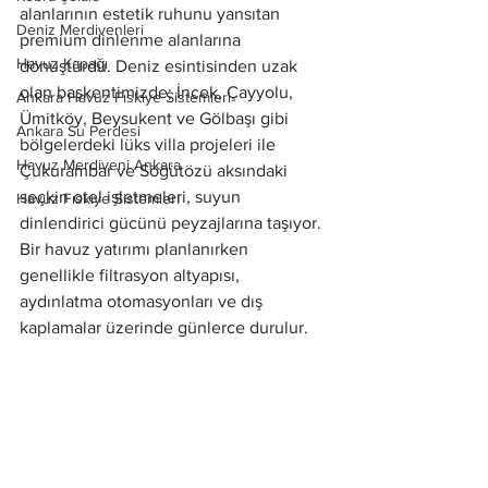
alanlarının estetik ruhunu yansıtan 
Deniz Merdivenleri
premium dinlenme alanlarına 
Havuz Kapağı
dönüştürdü. Deniz esintisinden uzak 
olan başkentimizde; İncek, Çayyolu, 
Ankara Havuz Fıskiye Sistemleri
Ümitköy, Beysukent ve Gölbaşı gibi 
Ankara Su Perdesi
bölgelerdeki lüks villa projeleri ile 
Havuz Merdiveni Ankara
Çukurambar ve Söğütözü aksındaki 
seçkin otel işletmeleri, suyun 
Havuz Fıskiye Sistemleri
dinlendirici gücünü peyzajlarına taşıyor.
Bir havuz yatırımı planlanırken 
genellikle filtrasyon altyapısı, 
aydınlatma otomasyonları ve dış 
kaplamalar üzerinde günlerce durulur. 