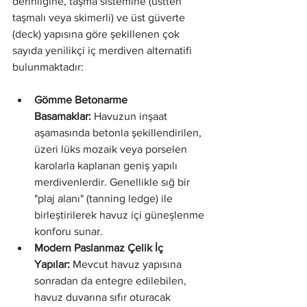
derinliğine, taşma sistemine (üstten 
taşmalı veya skimerli) ve üst güverte 
(deck) yapısına göre şekillenen çok 
sayıda yenilikçi iç merdiven alternatifi 
bulunmaktadır:
Gömme Betonarme 
Basamaklar:
 Havuzun inşaat 
aşamasında betonla şekillendirilen, 
üzeri lüks mozaik veya porselen 
karolarla kaplanan geniş yapılı 
merdivenlerdir. Genellikle sığ bir 
"plaj alanı" (tanning ledge) ile 
birleştirilerek havuz içi güneşlenme 
konforu sunar.
Modern Paslanmaz Çelik İç 
Yapılar:
 Mevcut havuz yapısına 
sonradan da entegre edilebilen, 
havuz duvarına sıfır oturacak 