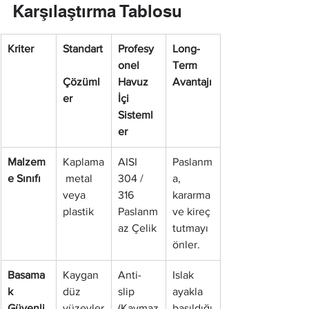
Karşılaştırma Tablosu
Kriter
Standart
Profesy
Long-
onel 
Term 
Çözüml
Havuz 
Avantajı
er
İçi 
Sisteml
er
Malzem
Kaplama
AISI 
Paslanm
e Sınıfı
 metal 
304 / 
a, 
veya 
316 
kararma 
plastik
Paslanm
ve kireç 
az Çelik
tutmayı 
önler.
Basama
Kaygan 
Anti-
Islak 
k 
düz 
slip 
ayakla 
Güvenli
yüzeyler
(Kaymaz
basıldığı