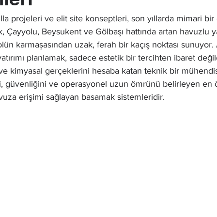
a projeleri ve elit site konseptleri, son yıllarda mimari b
ek, Çayyolu, Beysukent ve Gölbaşı hattında artan havuzlu y
olün karmaşasından uzak, ferah bir kaçış noktası sunuyor.
tırımı planlamak, sadece estetik bir tercihten ibaret değild
ve kimyasal gerçeklerini hesaba katan teknik bir mühendisl
ni, güvenliğini ve operasyonel uzun ömrünü belirleyen en 
avuza erişimi sağlayan basamak sistemleridir. 