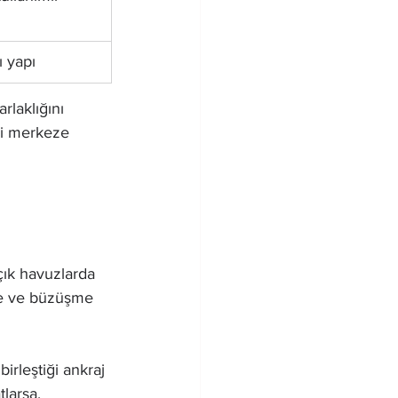
ı yapı
laklığını 
ni merkeze 
çık havuzlarda 
me ve büzüşme 
irleştiği ankraj 
larsa, 