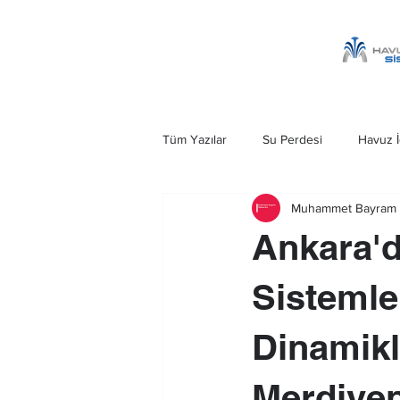
Tüm Yazılar
Su Perdesi
Havuz İ
Muhammet Bayram 
Havuz Şelalesi
Kobra Şelale
Ankara'
Ankara Su Perdesi
Havuz Merd
Sistemle
Dinamik
Merdiven