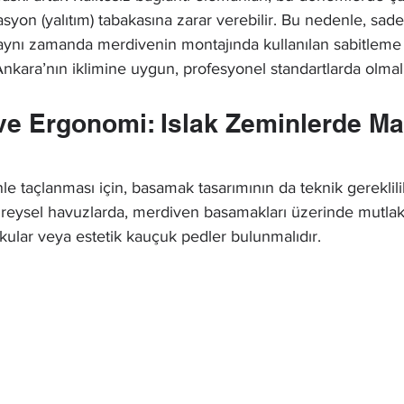
yon (yalıtım) tabakasına zarar verebilir. Bu nedenle, sa
l, aynı zamanda merdivenin montajında kullanılan sabitleme 
e Ankara’nın iklimine uygun, profesyonel standartlarda olmalı
 ve Ergonomi: Islak Zeminlerde 
e taçlanması için, basamak tasarımının da teknik gereklilik
bireysel havuzlarda, merdiven basamakları üzerinde mutlak
kular veya estetik kauçuk pedler bulunmalıdır.