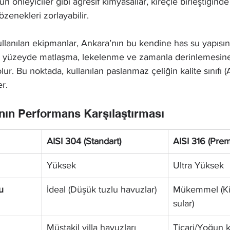
n önleyiciler gibi agresif kimyasallar, kireçle birleştiğinde
zenekleri zorlayabilir.
lanılan ekipmanlar, Ankara’nın bu kendine has su yapısın
e, yüzeyde matlaşma, lekelenme ve zamanla derinlemesin
 olur. Bu noktada, kullanılan paslanmaz çeliğin kalite sınıfı 
r.
ının Performans Karşılaştırması
AISI 304 (Standart)
AISI 316 (Pre
Yüksek
Ultra Yüksek
u
İdeal (Düşük tuzlu havuzlar)
Mükemmel (Kir
sular)
Müstakil villa havuzları
Ticari/Yoğun k