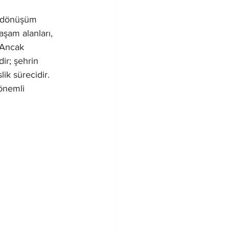
ir dönüşüm 
aşam alanları, 
 Ancak 
ir; şehrin 
ik sürecidir.
önemli 