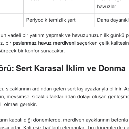
havuzlar
Periyodik temizlik şart
Daha dayanıkl
zun vadeli bir yatırım yapmak ve havuzunuzun ilk günkü par
z, bir 
paslanmaz havuz merdiveni
 seçerken çelik kalitesi
sürecek bir konfor sunacaktır.
törü: Sert Karasal İklim ve Donma 
 sıcaklarının ardından gelen sert kış ayazlarıyla bilinir. A
rın, mevsimsel sıcaklık farklarından dolayı oluşan genleş
lı olması gerekir.
arın kapatıldığı dönemlerde, merdiven ayaklarının betonla b
baskı artar. Kalitesiz bağlantı elemanları, bu dönemlerde çat