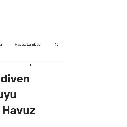
Havuz Duş Sistemleri
Daha Fazla
rı
Havuz Lambası
istemleri
diven
uyu
 Havuz