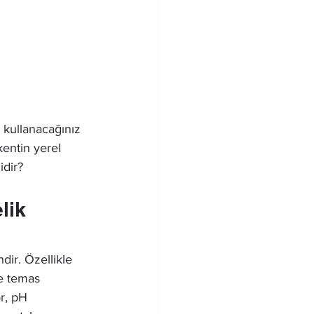
 kullanacağınız 
kentin yerel 
idir?
lik 
dir. Özellikle 
e temas 
r, pH 