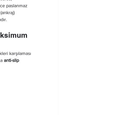
dece paslanmaz 
(ankraj) 
dır.
Maksimum 
leri karşılaması 
a 
anti-slip 