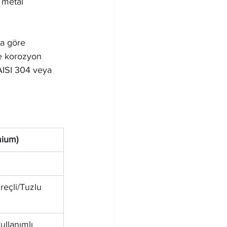
 metal 
a göre 
e korozyon 
(AISI 304 veya 
mium)
eçli/Tuzlu 
ullanımlı 