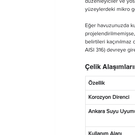
düzenleyiciler ve yosu
yüzeylerdeki mikro gö
Eğer havuzunuzda kul
projelendirilmemişs
belirtileri kaçınılmaz
AISI 316) devreye gire
Çelik Alaşımlar
Özellik
Korozyon Direnci
Ankara Suyu Uyum
Kullanım Alanı