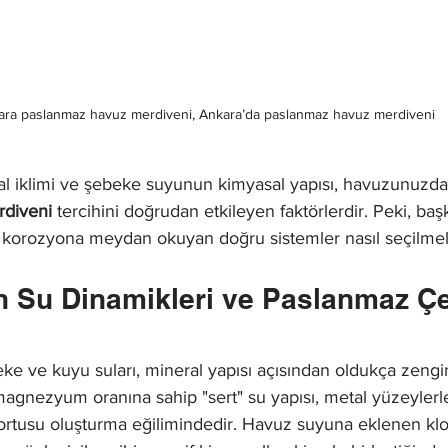
ara paslanmaz havuz merdiveni, Ankara’da paslanmaz havuz merdiveni
al iklimi ve şebeke suyunun kimyasal yapısı, havuzunuzda
diveni
 tercihini doğrudan etkileyen faktörlerdir. Peki, baş
 korozyona meydan okuyan doğru sistemler nasıl seçilmel
n Su Dinamikleri ve Paslanmaz Çe
ke ve kuyu suları, mineral yapısı açısından oldukça zengin
agnezyum oranına sahip "sert" su yapısı, metal yüzeylerl
 tortusu oluşturma eğilimindedir. Havuz suyuna eklenen klo