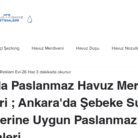
Fıskiye Hizmeti
Havuz Merdivenleri
çi Şezlong
Havuz Merdiveni
Havuz Duşu
Havuz Nozulla
Reklam Evi
26 Haz
3 dakikada okunur
Deniz Merdivenleri
Havuz Kapağı
Ankara Havuz Fıskiye S
da Paslanmaz Havuz Mer
iveni Ankara
Havuz Fıskiye Sistemleri
ri ; Ankara'da Şebeke S
lerine Uygun Paslanmaz
leri