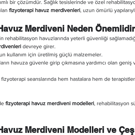
arımlı bir çözümdür. Sağlık tesislerinde ve özel rehabilitasy
lan 
fizyoterapi havuz merdivenleri
, uzun ömürlü yapılarıyl
 Havuz Merdiveni Neden Önemlidi
n rehabilitasyon havuzlarında yeterli güvenliği sağlamadı
divenleri
 devreye girer.
un kullanım için üretilmiş güçlü malzemeler.
ların havuza güvenle girip çıkmasına yardımcı olan geniş
e fizyoterapi seanslarında hem hastalara hem de terapistle
de 
fizyoterapi havuz merdiveni modelleri
, rehabilitasyon s
Havuz Merdiveni Modelleri ve Çeşi