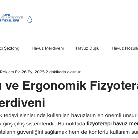
Fıskiye Hizmeti
Havuz Merdivenleri
çi Şezlong
Havuz Merdiveni
Havuz Duşu
Havuz Nozulla
Reklam Evi
26 Eyl 2025
2 dakikada okunur
Deniz Merdivenleri
Havuz Kapağı
Ankara Havuz Fıskiye S
ı ve Ergonomik Fizyoter
iveni Ankara
Havuz Fıskiye Sistemleri
erdiveni
k tedavi alanlarında kullanılan havuzların en önemli unsurl
giriş-çıkış sistemleridir. Bu noktada 
fizyoterapi havuz me
taların güvenliğini sağlamak hem de konforlu kullanım su