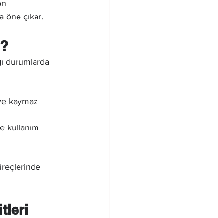
on 
a öne çıkar.
r?
ğı durumlarda 
 ve kaymaz 
re kullanım 
üreçlerinde 
tleri