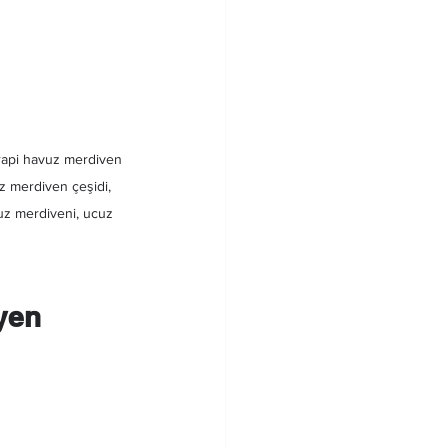
erapi havuz merdiven 
uz merdiven çeşidi, 
uz merdiveni, ucuz 
yen 