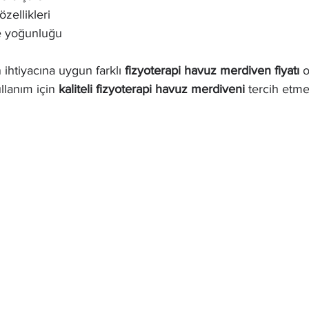
zellikleri
ve yoğunluğu
n ihtiyacına uygun farklı 
fizyoterapi havuz merdiven fiyatı
 o
lanım için 
kaliteli fizyoterapi havuz merdiveni
 tercih etm