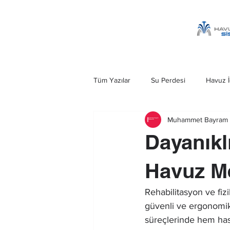
Tüm Yazılar
Su Perdesi
Havuz İ
Muhammet Bayram 
Havuz Şelalesi
Kobra Şelale
Dayanıkl
Ankara Su Perdesi
Havuz Merd
Havuz M
Rehabilitasyon ve fizi
güvenli ve ergonomik 
süreçlerinde hem has