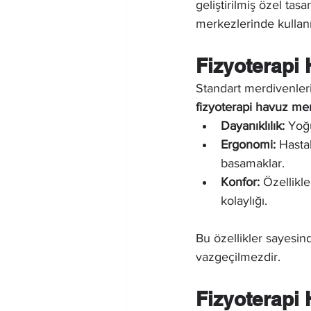
geliştirilmiş özel tas
merkezlerinde kullanı
Fizyoterapi
Standart merdivenleri
fizyoterapi havuz mer
Dayanıklılık:
 Yoğ
Ergonomi:
 Hasta
basamaklar.
Konfor:
 Özellikl
kolaylığı.
Bu özellikler sayesin
vazgeçilmezdir.
Fizyoterapi 