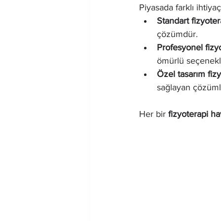
Piyasada farklı ihtiya
Standart fizyote
çözümdür.
Profesyonel fizy
ömürlü seçenekle
Özel tasarım fiz
sağlayan çözüml
Her bir 
fizyoterapi h