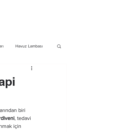
Havuz Duş Sistemleri
Daha Fazla
rı
Havuz Lambası
istemleri
api
arından biri 
rdiveni
, tedavi 
nmak için 