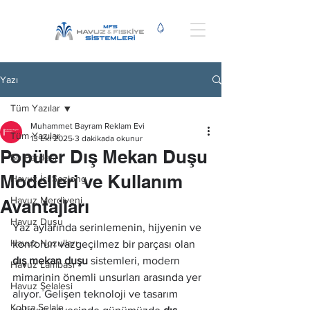
Yazı
Tüm Yazılar
Muhammet Bayram Reklam Evi
Tüm Yazılar
13 Eki 2025
3 dakikada okunur
Popüler Dış Mekan Duşu
Su Perdesi
Modelleri ve Kullanım
Havuz İçi Şezlong
Havuz Merdiveni
Avantajları
Havuz Duşu
Yaz aylarında serinlemenin, hijyenin ve 
Havuz Nozulları
konforun vazgeçilmez bir parçası olan 
dış mekan duşu
 sistemleri, modern 
Havuz Lambası
mimarinin önemli unsurları arasında yer 
Havuz Şelalesi
alıyor. Gelişen teknoloji ve tasarım 
Kobra Şelale