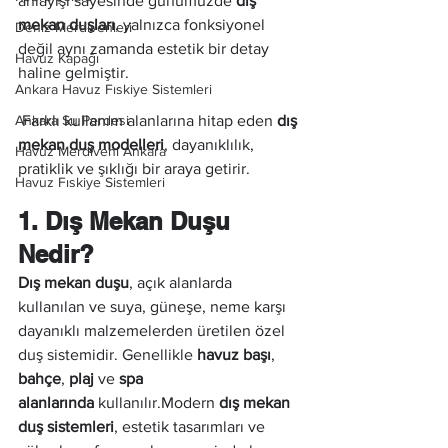
anlayışı sayesinde günümüzde 
dış 
mekan duşları
, yalnızca fonksiyonel 
Deniz Merdivenleri
değil aynı zamanda estetik bir detay 
Havuz Kapağı
haline gelmiştir.
Ankara Havuz Fıskiye Sistemleri
Ankara Su Perdesi
 Farklı kullanım alanlarına hitap eden 
dış 
mekan duş modelleri
, dayanıklılık, 
Havuz Merdiveni Ankara
pratiklik ve şıklığı bir araya getirir.
Havuz Fıskiye Sistemleri
1. Dış Mekan Duşu 
Nedir?
Dış mekan duşu
, açık alanlarda 
kullanılan ve suya, güneşe, neme karşı 
dayanıklı malzemelerden üretilen özel 
duş sistemidir. Genellikle 
havuz başı
, 
bahçe
, 
plaj
 ve 
spa 
alanlarında
 kullanılır.Modern 
dış mekan 
duş sistemleri
, estetik tasarımları ve 