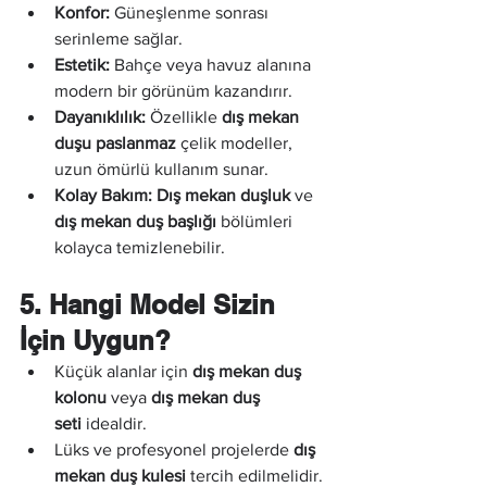
Konfor:
 Güneşlenme sonrası 
serinleme sağlar.
Estetik:
 Bahçe veya havuz alanına 
modern bir görünüm kazandırır.
Dayanıklılık:
 Özellikle 
dış mekan 
duşu paslanmaz
 çelik modeller, 
uzun ömürlü kullanım sunar.
Kolay Bakım:
Dış mekan duşluk
 ve 
dış mekan duş başlığı
 bölümleri 
kolayca temizlenebilir.
5. Hangi Model Sizin 
İçin Uygun?
Küçük alanlar için 
dış mekan duş 
kolonu
 veya 
dış mekan duş 
seti
 idealdir.
Lüks ve profesyonel projelerde 
dış 
mekan duş kulesi
 tercih edilmelidir.