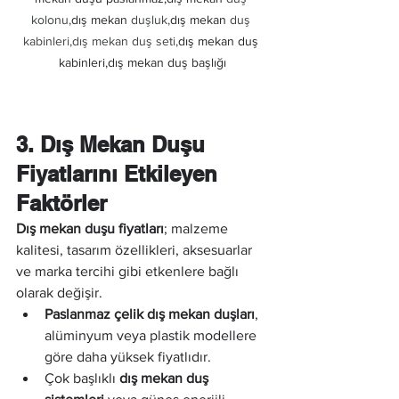
kolonu,
dış mekan
 duşluk,
dış mekan
 duş 
kabinleri,dış mekan duş seti,
dış mekan duş 
kabinleri,dış mekan duş başlığı
3. Dış Mekan Duşu 
Fiyatlarını Etkileyen 
Faktörler
Dış mekan duşu fiyatları
; malzeme 
kalitesi, tasarım özellikleri, aksesuarlar 
ve marka tercihi gibi etkenlere bağlı 
olarak değişir.
Paslanmaz çelik dış mekan duşları
, 
alüminyum veya plastik modellere 
göre daha yüksek fiyatlıdır.
Çok başlıklı 
dış mekan duş 