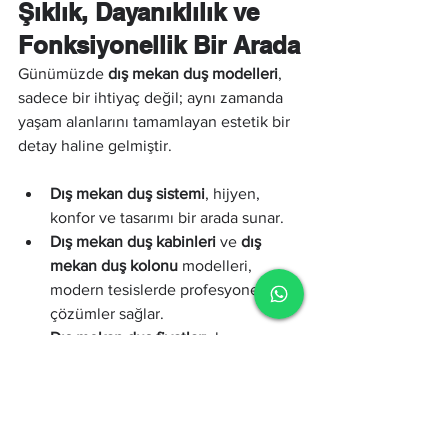
Şıklık, Dayanıklılık ve 
Fonksiyonellik Bir Arada
Günümüzde 
dış mekan duş modelleri
, 
sadece bir ihtiyaç değil; aynı zamanda 
yaşam alanlarını tamamlayan estetik bir 
detay haline gelmiştir.
Dış mekan duş sistemi
, hijyen, 
konfor ve tasarımı bir arada sunar.
Dış mekan duş kabinleri
 ve 
dış 
mekan duş kolonu
 modelleri, 
modern tesislerde profesyonel 
çözümler sağlar.
Dış mekan duş fiyatları
, her 
bütçeye ve beklentiye uygun 
alternatiflerle çeşitlenmiştir.