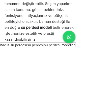
tamamen değiştirebilir. Seçim yaparken 
alanın konumu, görsel beklentiniz, 
fonksiyonel ihtiyaçlarınız ve bütçeniz 
belirleyici olacaktır. Uzman desteği ile 
en doğru 
su perdesi modeli
 belirlenerek 
işletmenize estetik ve prestij 
kazandırabilirsiniz.
havuz su perdesi
su perdesi
su perdesi modelleri
baloncuklu su perdesi
duvar su perdesi
misinalı su perdesi
su perdesi fiyatı
baloncuklu su perdesi fiyatları
su duvarı
su perdesi çeşitleri
Su Perdesi