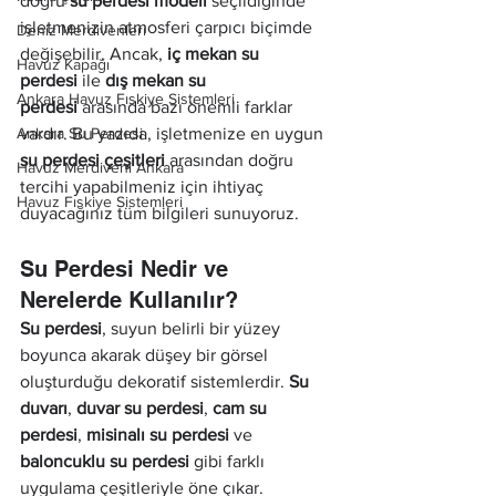
doğru 
su perdesi modeli
 seçildiğinde 
işletmenizin atmosferi çarpıcı biçimde 
Deniz Merdivenleri
değişebilir. Ancak, 
iç mekan su 
Havuz Kapağı
perdesi
 ile 
dış mekan su 
Ankara Havuz Fıskiye Sistemleri
perdesi
 arasında bazı önemli farklar 
Ankara Su Perdesi
vardır. Bu yazıda, işletmenize en uygun 
su perdesi çeşitleri
 arasından doğru 
Havuz Merdiveni Ankara
tercihi yapabilmeniz için ihtiyaç 
Havuz Fıskiye Sistemleri
duyacağınız tüm bilgileri sunuyoruz.
Su Perdesi Nedir ve 
Nerelerde Kullanılır?
Su perdesi
, suyun belirli bir yüzey 
boyunca akarak düşey bir görsel 
oluşturduğu dekoratif sistemlerdir. 
Su 
duvarı
, 
duvar su perdesi
, 
cam su 
perdesi
, 
misinalı su perdesi
 ve 
baloncuklu su perdesi
 gibi farklı 
uygulama çeşitleriyle öne çıkar.