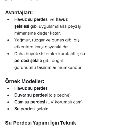
Avantajları:
Havuz su perdesi
 ve 
havuz 
şelalesi
 gibi uygulamalarla peyzaj 
mimarisine değer katar.
Yağmur, rüzgar ve güneş gibi dış 
etkenlere karşı dayanıklıdır.
Daha büyük sistemler kurulabilir; 
su 
perdesi şelale
 gibi doğal 
görünümlü tasarımlar mümkündür.
Örnek Modeller:
Havuz su perdesi
Duvar su perdesi
 (dış cephe)
Cam su perdesi
 (UV korumalı cam)
Su perdesi şelale
Su Perdesi Yapımı İçin Teknik 