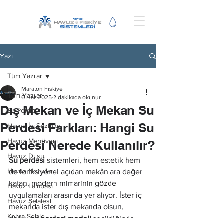
Yazı
Tüm Yazılar
Maraton Fıskiye
Tüm Yazılar
6 Haz 2025
2 dakikada okunur
Dış Mekan ve İç Mekan Su
Su Perdesi
Perdesi Farkları: Hangi Su
Havuz İçi Şezlong
Havuz Merdiveni
Perdesi Nerede Kullanılır?
Havuz Duşu
Su perdesi
 sistemleri, hem estetik hem 
Havuz Nozulları
de fonksiyonel açıdan mekânlara değer 
katan, modern mimarinin gözde 
Havuz Lambası
uygulamaları arasında yer alıyor. İster iç 
Havuz Şelalesi
mekanda ister dış mekanda olsun, 
Kobra Şelale