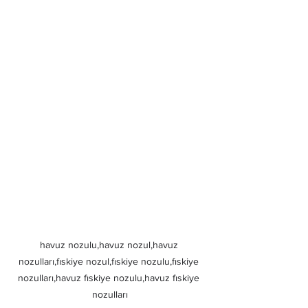
havuz nozulu,havuz nozul,havuz 
nozulları,fıskiye nozul,fıskiye nozulu,fıskiye 
nozulları,havuz fıskiye nozulu,havuz fıskiye 
nozulları