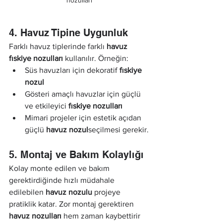
nozulları
4. Havuz Tipine Uygunluk
Farklı havuz tiplerinde farklı 
havuz 
fıskiye nozulları
 kullanılır. Örneğin:
Süs havuzları için dekoratif 
fıskiye 
nozul
Gösteri amaçlı havuzlar için güçlü 
ve etkileyici 
fıskiye nozulları
Mimari projeler için estetik açıdan 
güçlü 
havuz nozul
seçilmesi gerekir.
5. Montaj ve Bakım Kolaylığı
Kolay monte edilen ve bakım 
gerektirdiğinde hızlı müdahale 
edilebilen 
havuz nozulu
 projeye 
pratiklik katar. Zor montaj gerektiren 
havuz nozulları
 hem zaman kaybettirir 