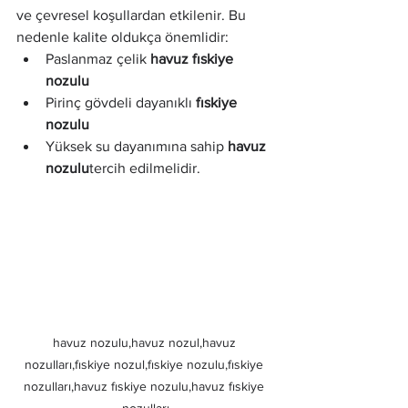
ve çevresel koşullardan etkilenir. Bu 
nedenle kalite oldukça önemlidir:
Paslanmaz çelik 
havuz fıskiye 
nozulu
Pirinç gövdeli dayanıklı 
fıskiye 
nozulu
Yüksek su dayanımına sahip 
havuz 
nozulu
tercih edilmelidir.
havuz nozulu,havuz nozul,havuz 
nozulları,fıskiye nozul,fıskiye nozulu,fıskiye 
nozulları,havuz fıskiye nozulu,havuz fıskiye 