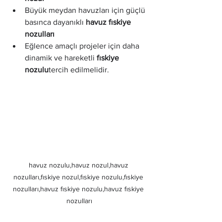
Büyük meydan havuzları için güçlü 
basınca dayanıklı 
havuz fıskiye 
nozulları
Eğlence amaçlı projeler için daha 
dinamik ve hareketli 
fıskiye 
nozulu
tercih edilmelidir.
havuz nozulu,havuz nozul,havuz 
nozulları,fıskiye nozul,fıskiye nozulu,fıskiye 
nozulları,havuz fıskiye nozulu,havuz fıskiye 
nozulları