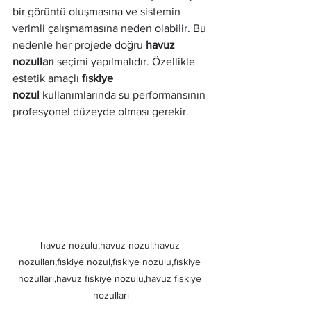
bir görüntü oluşmasına ve sistemin 
verimli çalışmamasına neden olabilir. Bu 
nedenle her projede doğru 
havuz 
nozulları
 seçimi yapılmalıdır. Özellikle 
estetik amaçlı 
fıskiye 
nozul
 kullanımlarında su performansının 
profesyonel düzeyde olması gerekir.
havuz nozulu,havuz nozul,havuz 
nozulları,fıskiye nozul,fıskiye nozulu,fıskiye 
nozulları,havuz fıskiye nozulu,havuz fıskiye 
nozulları