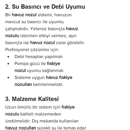
2. Su Basıncı ve Debi Uyumu
Bir 
havuz nozul
 sistemi, havuzun 
mevcut su basıncı ile uyumlu 
çalışmalıdır. Yetersiz basınçta 
havuz 
nozulu
 istenilen etkiyi vermez, aşırı 
basınçta ise 
havuz nozul
 zarar görebilir. 
Profesyonel çözümler için:
Debi hesapları yapılmalı
Pompa gücü ile 
fıskiye 
nozul
 uyumu sağlanmalı
Sisteme uygun 
havuz fıskiye 
nozulları
 belirlenmelidir.
3. Malzeme Kalitesi
Uzun ömürlü bir sistem için 
fıskiye 
nozulu
 kaliteli malzemeden 
üretilmelidir. Dış mekanda kullanılan 
havuz nozulları
 sürekli su ile temas eder 