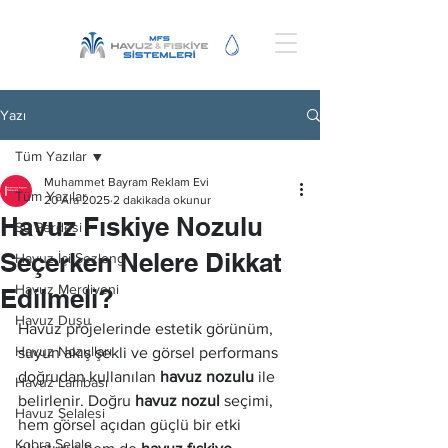
Yazı
Tüm Yazılar
Muhammet Bayram Reklam Evi
Tüm Yazılar
20 Ara 2025
2 dakikada okunur
Havuz Fıskiye Nozulu
Su Perdesi
Seçerken Nelere Dikkat
Havuz İçi Şezlong
Havuz Merdiveni
Edilmeli?
Havuz Duşu
Havuz projelerinde estetik görünüm, 
Havuz Nozulları
suyun akış şekli ve görsel performans 
doğrudan kullanılan 
havuz nozulu
 ile 
Havuz Lambası
belirlenir. Doğru 
havuz nozul
 seçimi, 
Havuz Şelalesi
hem görsel açıdan güçlü bir etki 
Kobra Şelale