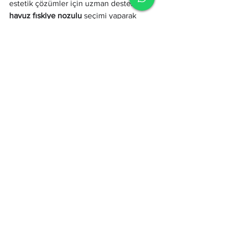
estetik çözümler için uzman destekle 
havuz fıskiye nozulu
 seçimi yaparak 
güvenli ve etkileyici bir sistem 
kurabilirsiniz.
fıskiye nozulu
havuz nozul
havuz nozulu
havuz fıskiye nozulu
havuz fıskiye nozulları
havuz nozulları
fıskiye nozulları
fıskiye nozul
Havuz Nozulları
Hepsini Gör
Son Yazılar