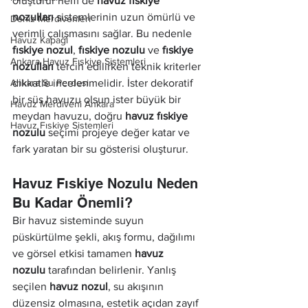
oluşturur hem de 
havuz fıskiye 
nozulları
 sistemlerinin uzun ömürlü ve 
Deniz Merdivenleri
verimli çalışmasını sağlar. Bu nedenle 
Havuz Kapağı
fıskiye nozul
, 
fıskiye nozulu
 ve 
fıskiye 
Ankara Havuz Fıskiye Sistemleri
nozulları
 tercih edilirken teknik kriterler 
Ankara Su Perdesi
dikkatle incelenmelidir. İster dekoratif 
bir süs havuzu olsun ister büyük bir 
Havuz Merdiveni Ankara
meydan havuzu, doğru 
havuz fıskiye 
Havuz Fıskiye Sistemleri
nozulu
 seçimi projeye değer katar ve 
fark yaratan bir su gösterisi oluşturur.
Havuz Fıskiye Nozulu Neden 
Bu Kadar Önemli?
Bir havuz sisteminde suyun 
püskürtülme şekli, akış formu, dağılımı 
ve görsel etkisi tamamen 
havuz 
nozulu
 tarafından belirlenir. Yanlış 
seçilen 
havuz nozul
, su akışının 
düzensiz olmasına, estetik açıdan zayıf 