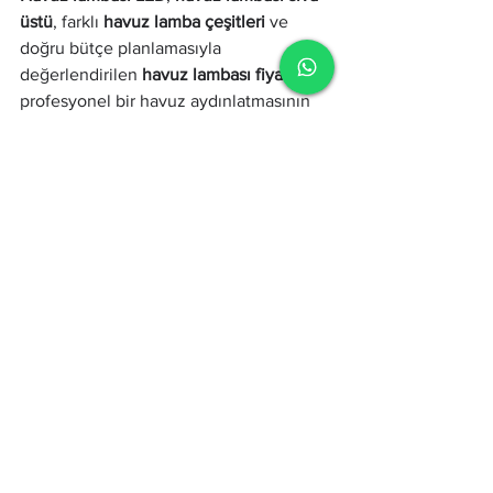
üstü
, farklı 
havuz lamba çeşitleri
 ve 
doğru bütçe planlamasıyla 
değerlendirilen 
havuz lambası fiyatları
, 
profesyonel bir havuz aydınlatmasının 
temel taşlarını oluşturur. Doğru ürün 
seçimi ve bilinçli uygulama ile havuzlar, 
gece saatlerinde de etkileyici ve 
güvenli yaşam alanlarına dönüşür.
havuz lambası
havuz lamba çeşitleri
havuz lambası fiyatları
havuz lambası sıva üstü
havuz lambası led
havuz lambası led fiyatları
Havuz Lambası
Hepsini Gör
Son Yazılar