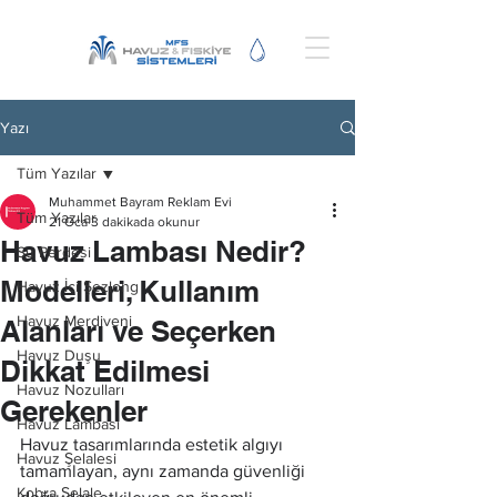
Yazı
Tüm Yazılar
Muhammet Bayram Reklam Evi
Tüm Yazılar
21 Oca
3 dakikada okunur
Havuz Lambası Nedir?
Su Perdesi
Modelleri, Kullanım
Havuz İçi Şezlong
Havuz Merdiveni
Alanları ve Seçerken
Havuz Duşu
Dikkat Edilmesi
Havuz Nozulları
Gerekenler
Havuz Lambası
Havuz tasarımlarında estetik algıyı 
Havuz Şelalesi
tamamlayan, aynı zamanda güvenliği 
Kobra Şelale