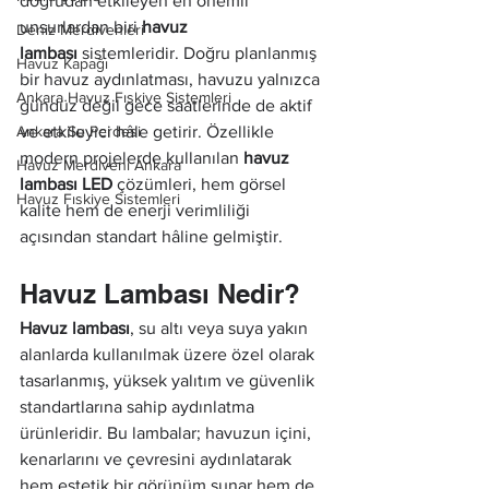
doğrudan etkileyen en önemli 
unsurlardan biri 
havuz 
Deniz Merdivenleri
lambası
 sistemleridir. Doğru planlanmış 
Havuz Kapağı
bir havuz aydınlatması, havuzu yalnızca 
Ankara Havuz Fıskiye Sistemleri
gündüz değil gece saatlerinde de aktif 
Ankara Su Perdesi
ve etkileyici hâle getirir. Özellikle 
modern projelerde kullanılan 
havuz 
Havuz Merdiveni Ankara
lambası LED
 çözümleri, hem görsel 
Havuz Fıskiye Sistemleri
kalite hem de enerji verimliliği 
açısından standart hâline gelmiştir.
Havuz Lambası Nedir?
Havuz lambası
, su altı veya suya yakın 
alanlarda kullanılmak üzere özel olarak 
tasarlanmış, yüksek yalıtım ve güvenlik 
standartlarına sahip aydınlatma 
ürünleridir. Bu lambalar; havuzun içini, 
kenarlarını ve çevresini aydınlatarak 
hem estetik bir görünüm sunar hem de 