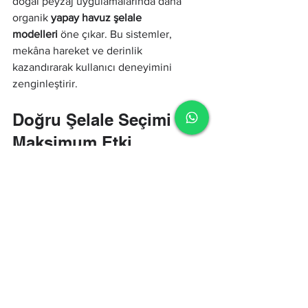
doğal peyzaj uygulamalarında daha 
organik 
yapay havuz şelale 
modelleri
 öne çıkar. Bu sistemler, 
mekâna hareket ve derinlik 
kazandırarak kullanıcı deneyimini 
zenginleştirir.
Doğru Şelale Seçimi ile 
Maksimum Etki
Havuz şelaleleri, estetik ve 
fonksiyonelliği bir arada sunan güçlü 
tasarım elemanlarıdır. Farklı 
havuz 
şelale çeşitleri
, geniş kullanım alanları 
ve teknik seçenekleri sayesinde her 
projeye özel çözümler sunar. Doğru 
planlanmış bir 
havuz şelalesi
, ister 
küçük bir konut projesinde ister büyük 
ölçekli ticari bir alanda kullanılsın, 