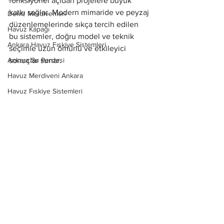
fonksiyonel açıdan projelere büyük 
katkı sağlar. Modern mimaride ve peyzaj 
Deniz Merdivenleri
düzenlemelerinde sıkça tercih edilen 
Havuz Kapağı
bu sistemler, doğru model ve teknik 
Ankara Havuz Fıskiye Sistemleri
seçimle uzun ömürlü ve etkileyici 
Ankara Su Perdesi
sonuçlar sunar.
Havuz Merdiveni Ankara
Havuz Fıskiye Sistemleri