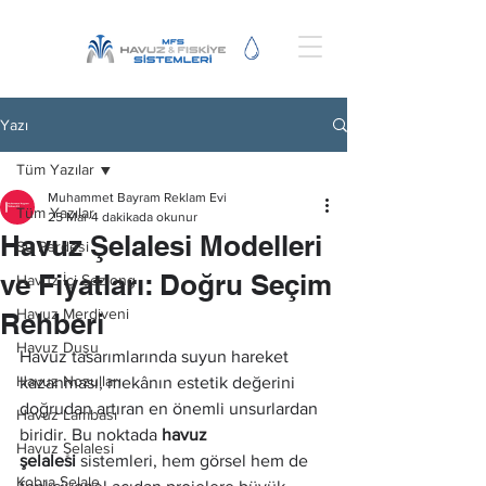
Yazı
Tüm Yazılar
Muhammet Bayram Reklam Evi
Tüm Yazılar
25 Mar
4 dakikada okunur
Havuz Şelalesi Modelleri
Su Perdesi
ve Fiyatları: Doğru Seçim
Havuz İçi Şezlong
Havuz Merdiveni
Rehberi
Havuz Duşu
Havuz tasarımlarında suyun hareket 
Havuz Nozulları
kazanması, mekânın estetik değerini 
doğrudan artıran en önemli unsurlardan 
Havuz Lambası
biridir. Bu noktada 
havuz 
Havuz Şelalesi
şelalesi
 sistemleri, hem görsel hem de 
Kobra Şelale