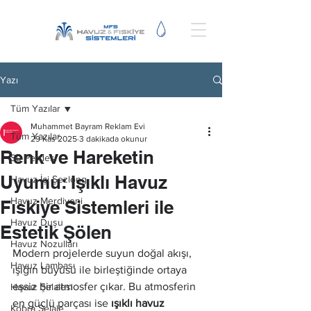
Yazı
Tüm Yazılar
Muhammet Bayram Reklam Evi
Tüm Yazılar
29 Kas 2025
3 dakikada okunur
Renk ve Hareketin
Su Perdesi
Uyumu: Işıklı Havuz
Havuz İçi Şezlong
Havuz Merdiveni
Fıskiye Sistemleri ile
Havuz Duşu
Estetik Şölen
Havuz Nozulları
Modern projelerde suyun doğal akışı, 
Havuz Lambası
ışığın büyüsü ile birleştiğinde ortaya 
eşsiz bir atmosfer çıkar. Bu atmosferin 
Havuz Şelalesi
en güçlü parçası ise 
ışıklı havuz 
Kobra Şelale