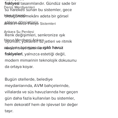
fıskiyesi
 tasarımlarıdır. Gündüz sade bir 
Deniz Merdivenleri
su hareketi sunan bu sistemler, gece 
Havuz Kapağı
olduğunda mekânı adeta bir görsel 
şölene dönüştürür.
Ankara Havuz Fıskiye Sistemleri
Ankara Su Perdesi
Renk değişimleri, senkronize ışık 
Havuz Merdiveni Ankara
oyunları, yükselen su jetleri ve ritmik 
akışların birleşimi ile 
ışıklı havuz 
Havuz Fıskiye Sistemleri
fıskiyeleri
, yalnızca estetiği değil, 
modern mimarinin teknolojik dokusunu 
da ortaya koyar.
Bugün otellerde, belediye 
meydanlarında, AVM bahçelerinde, 
villalarda ve süs havuzlarında her geçen 
gün daha fazla kullanılan bu sistemler, 
hem dekoratif hem de işlevsel bir değer 
taşır.