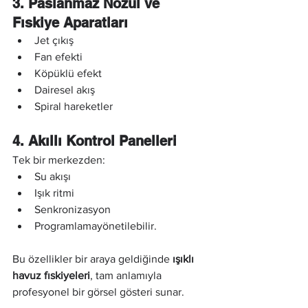
3. Paslanmaz Nozul ve 
Fıskiye Aparatları
Jet çıkış
Fan efekti
Köpüklü efekt
Dairesel akış
Spiral hareketler
4. Akıllı Kontrol Panelleri
Tek bir merkezden:
Su akışı
Işık ritmi
Senkronizasyon
Programlamayönetilebilir.
Bu özellikler bir araya geldiğinde 
ışıklı 
havuz fıskiyeleri
, tam anlamıyla 
profesyonel bir görsel gösteri sunar.