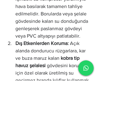
hava basılarak tamamen tahliye 
edilmelidir. Borularda veya şelale 
gövdesinde kalan su donduğunda 
genleşerek paslanmaz gövdeyi 
veya PVC altyapıyı patlatabilir.
Dış Etkenlerden Koruma:
 Açık 
alanda dondurucu rüzgarlara, kar 
ve buza maruz kalan 
kobra tip 
havuz şelalesi
 gövdesini korumak 
için özel olarak üretilmiş su 
geçirmez branda kılıflar kullanmak, 
sistemi bahar aylarına kadar dış 
yıpranmalardan tamamen izole 
eder.
Suyun dinamizmini mimari bir şıklıkla 
buluşturan kobra tasarımları, peyzajınıza 
yapılan son derece değerli yatırımlardır. 