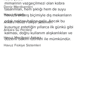
mimarinin vazgeçilmezi olan kobra 
Deniz Merdivenleri
tasarımları, hem şıklığı hem de suyu 
Havuz Kapağı
havuza aktarış biçimiyle dış mekanların 
odak noktası haline gelir. Ancak bu 
Ankara Havuz Fıskiye Sistemleri
kusursuz estetiğin yıllarca ilk günkü gibi 
Ankara Su Perdesi
kalması, doğru kullanım alışkanlıkları ve 
Havuz Merdiveni Ankara
düzenli bakım rutinleri ile mümkündür.
Havuz Fıskiye Sistemleri