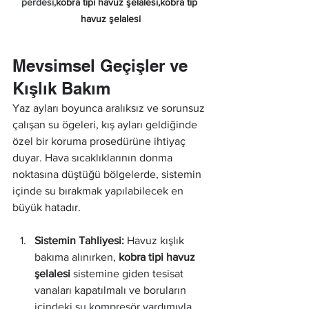
perdesi,
kobra tipi havuz şelalesi,kobra tip 
havuz şelalesi
Mevsimsel Geçişler ve 
Kışlık Bakım
Yaz ayları boyunca aralıksız ve sorunsuz 
çalışan su ögeleri, kış ayları geldiğinde 
özel bir koruma prosedürüne ihtiyaç 
duyar. Hava sıcaklıklarının donma 
noktasına düştüğü bölgelerde, sistemin 
içinde su bırakmak yapılabilecek en 
büyük hatadır.
Sistemin Tahliyesi:
 Havuz kışlık 
bakıma alınırken, 
kobra tipi havuz 
şelalesi
 sistemine giden tesisat 
vanaları kapatılmalı ve boruların 
içindeki su kompresör yardımıyla 