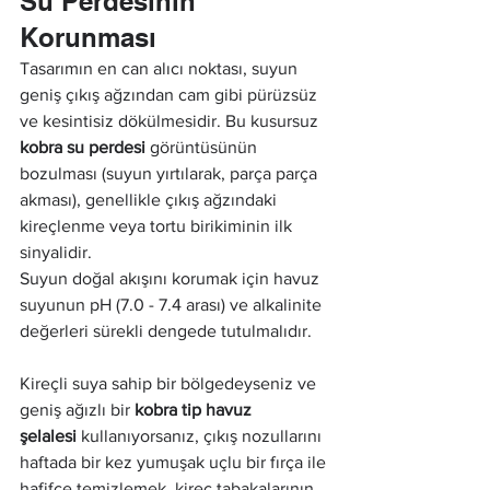
Su Perdesinin 
Korunması
Tasarımın en can alıcı noktası, suyun 
geniş çıkış ağzından cam gibi pürüzsüz 
ve kesintisiz dökülmesidir. Bu kusursuz 
kobra su perdesi
 görüntüsünün 
bozulması (suyun yırtılarak, parça parça 
akması), genellikle çıkış ağzındaki 
kireçlenme veya tortu birikiminin ilk 
sinyalidir.
Suyun doğal akışını korumak için havuz 
suyunun pH (7.0 - 7.4 arası) ve alkalinite 
değerleri sürekli dengede tutulmalıdır. 
Kireçli suya sahip bir bölgedeyseniz ve 
geniş ağızlı bir 
kobra tip havuz 
şelalesi
 kullanıyorsanız, çıkış nozullarını 
haftada bir kez yumuşak uçlu bir fırça ile 
hafifçe temizlemek, kireç tabakalarının 