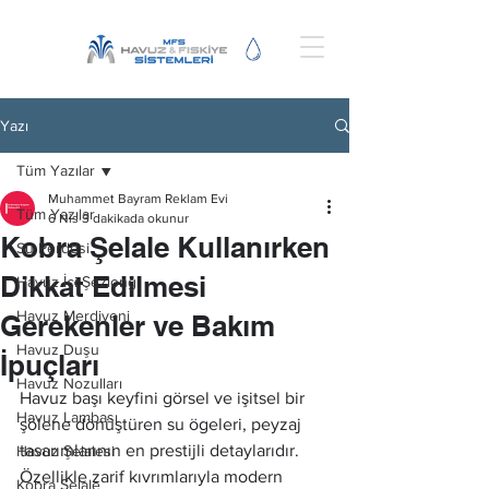
Yazı
Tüm Yazılar
Muhammet Bayram Reklam Evi
Tüm Yazılar
6 Nis
3 dakikada okunur
Kobra Şelale Kullanırken
Su Perdesi
Dikkat Edilmesi
Havuz İçi Şezlong
Havuz Merdiveni
Gerekenler ve Bakım
Havuz Duşu
İpuçları
Havuz Nozulları
Havuz başı keyfini görsel ve işitsel bir 
Havuz Lambası
şölene dönüştüren su ögeleri, peyzaj 
tasarımlarının en prestijli detaylarıdır. 
Havuz Şelalesi
Özellikle zarif kıvrımlarıyla modern 
Kobra Şelale