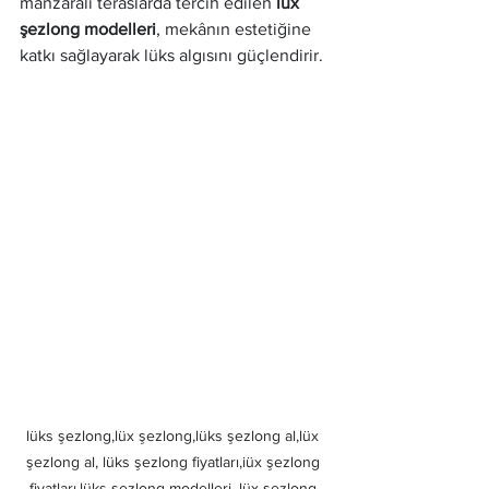
manzaralı teraslarda tercih edilen 
lüx 
şezlong modelleri
, mekânın estetiğine 
katkı sağlayarak lüks algısını güçlendirir.
lüks şezlong,lüx şezlong,lüks şezlong al,lüx 
şezlong al, lüks şezlong fiyatları,iüx şezlong 
fiyatları,lüks şezlong modelleri, lüx şezlong 