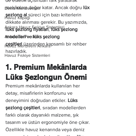
de estetik açısından fark yaratarak 
mekânlara değer katar. Ancak doğru 
lüx 
Deniz Merdivenleri
şezlong al
 süreci için bazı kriterlerin 
Havuz Kapağı
dikkate alınması gerekir. Bu yazımızda, 
Ankara Havuz Fıskiye Sistemleri
lüks şezlong fiyatları
, 
lüks şezlong 
Ankara Su Perdesi
modelleri
 ve 
lüks şezlong 
çeşitleri
 üzerinden kapsamlı bir rehber 
Havuz Merdiveni Ankara
hazırladık.
Havuz Fıskiye Sistemleri
1. Premium Mekânlarda 
Lüks Şezlongun Önemi
Premium mekânlarda kullanılan her 
detay, misafirlerin konforunu ve 
deneyimini doğrudan etkiler. 
Lüks 
şezlong çeşitleri
, sıradan modellerden 
farklı olarak dayanıklı malzeme, şık 
tasarım ve üstün ergonomiyle öne çıkar. 
Özellikle havuz kenarında veya deniz 