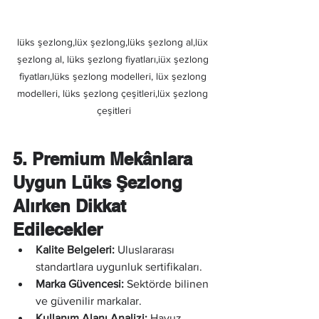
lüks şezlong,lüx şezlong,lüks şezlong al,lüx 
şezlong al, lüks şezlong fiyatları,iüx şezlong 
fiyatları,lüks şezlong modelleri, lüx şezlong 
modelleri, lüks şezlong çeşitleri,lüx şezlong 
çeşitleri
5. Premium Mekânlara 
Uygun Lüks Şezlong 
Alırken Dikkat 
Edilecekler
Kalite Belgeleri:
 Uluslararası 
standartlara uygunluk sertifikaları.
Marka Güvencesi:
 Sektörde bilinen 
ve güvenilir markalar.
Kullanım Alanı Analizi:
 Havuz 