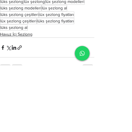
lüks şezlong
lüx şezlong
lüx şezlong modelleri
lüks şezlong modelleri
lüx şezlong al
lüks şezlong çeşitleri
iüx şezlong fiyatları
lüx şezlong çeşitleri
lüks şezlong fiyatları
lüks şezlong al
Havuz İçi Şezlong
Hepsini Gör
Son Yazılar