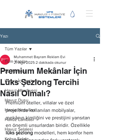
Yazı
Tüm Yazılar
Muhammet Bayram Reklam Evi
Tüm Yazılar
21 Ağu 2025
2 dakikada okunur
Premium Mekânlar İçin
Su Perdesi
Lüks Şezlong Tercihi
Havuz İçi Şezlong
Havuz Merdiveni
Nasıl Olmalı?
Havuz Duşu
Premium oteller, villalar ve özel 
Havuz Nozulları
projelerde kullanılan mobilyalar, 
mekânın kimliğini ve prestijini yansıtan 
Havuz Lambası
en önemli unsurlardan biridir. Özellikle 
Havuz Şelalesi
lüks şezlong
 modelleri, hem konfor hem 
Kobra Şelale