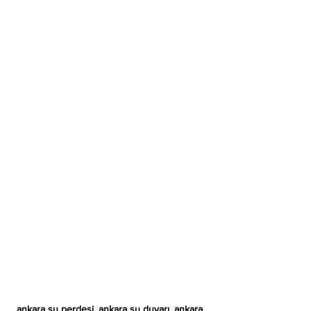
ankara su perdesi, ankara su duvarı, ankara 