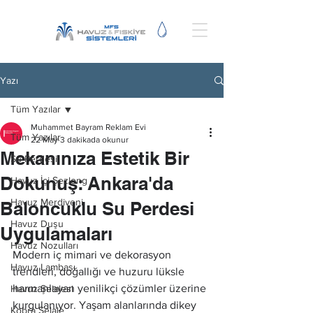
Yazı
Tüm Yazılar
Muhammet Bayram Reklam Evi
Tüm Yazılar
22 May
3 dakikada okunur
Mekanınıza Estetik Bir
Su Perdesi
Dokunuş: Ankara'da
Havuz İçi Şezlong
Havuz Merdiveni
Baloncuklu Su Perdesi
Havuz Duşu
Uygulamaları
Havuz Nozulları
Modern iç mimari ve dekorasyon 
Havuz Lambası
trendleri, doğallığı ve huzuru lüksle 
harmanlayan yenilikçi çözümler üzerine 
Havuz Şelalesi
kurgulanıyor. Yaşam alanlarında dikey 
Kobra Şelale