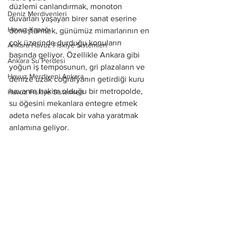
düzlemi canlandırmak, monoton 
Deniz Merdivenleri
duvarları yaşayan birer sanat eserine 
Havuz Kapağı
dönüştürmek, günümüz mimarlarının en 
çok üzerinde durduğu konuların 
Ankara Havuz Fıskiye Sistemleri
başında geliyor. Özellikle Ankara gibi 
Ankara Su Perdesi
yoğun iş temposunun, gri plazaların ve 
Havuz Merdiveni Ankara
denize uzak coğrafyanın getirdiği kuru 
havanın hakim olduğu bir metropolde, 
Havuz Fıskiye Sistemleri
su öğesini mekanlara entegre etmek 
adeta nefes alacak bir vaha yaratmak 
anlamına geliyor.