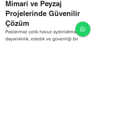
Mimari ve Peyzaj 
Projelerinde Güvenilir 
Çözüm
Paslanmaz çelik havuz aydınlatmaları; 
dayanıklılık, estetik ve güvenliği bir 
arada sunar. Belediye projelerinden otel 
ve ticari alanlara, site içi süs 
havuzlarından dinamik fıskiye 
tasarımlarına kadar geniş bir kullanım 
alanına sahiptir.Doğru seçilmiş bir 
havuz 
lambası
, kaliteli 
havuz aydınlatma 
armatürleri
 ve profesyonel planlanmış 
havuz aydınlatma sistemleri
 sayesinde 
su öğeleri, mekânın en dikkat çekici 
unsurlarından biri hâline gelir. 
Paslanmaz çelik gövdeli 
süs havuz 
lambası
 ve 
fıskiye havuz 
lambası
 çözümleri ise uzun ömürlü ve 