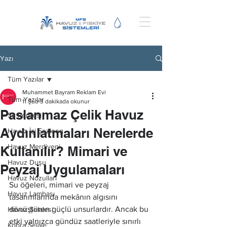
Yazı
Tüm Yazılar
Muhammet Bayram Reklam Evi
Tüm Yazılar
11 Şub
3 dakikada okunur
Paslanmaz Çelik Havuz
Su Perdesi
Aydınlatmaları Nerelerde
Havuz İçi Şezlong
Havuz Merdiveni
Kullanılır? Mimari ve
Havuz Duşu
Peyzaj Uygulamaları
Havuz Nozulları
Su öğeleri, mimari ve peyzaj 
Havuz Lambası
tasarımlarında mekânın algısını 
dönüştüren güçlü unsurlardır. Ancak bu 
Havuz Şelalesi
etki yalnızca gündüz saatleriyle sınırlı 
Kobra Şelale