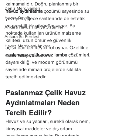
kalmamalıdır. Doğru planlanmış bir 
Deniz Merdivenleri
havuz aydınlatma
 çözümü sayesinde su 
Havuz Kapağı
yüzeyleri, gece saatlerinde de estetik 
ve prestijli bir görünüm sunar. Bu 
Ankara Havuz Fıskiye Sistemleri
noktada kullanılan ürünün malzeme 
Ankara Su Perdesi
kalitesi, uzun ömür ve güvenlik 
Havuz Merdiveni Ankara
açısından belirleyici rol oynar. Özellikle 
paslanmaz çelik havuz lamba
 çözümleri, 
Havuz Fıskiye Sistemleri
dayanıklılığı ve modern görünümü 
sayesinde mimari projelerde sıklıkla 
tercih edilmektedir.
Paslanmaz Çelik Havuz 
Aydınlatmaları Neden 
Tercih Edilir?
Havuz ve su yapıları, sürekli olarak nem, 
kimyasal maddeler ve dış ortam 
koşullarına maruz kalır. Bu nedenle 