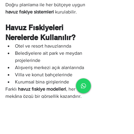
Doğru planlama ile her bütçeye uygun 
havuz fıskiye sistemleri
 kurulabilir.
Havuz Fıskiyeleri 
Nerelerde Kullanılır?
Otel ve resort havuzlarında
Belediyelere ait park ve meydan 
projelerinde
Alışveriş merkezi açık alanlarında
Villa ve konut bahçelerinde
Kurumsal bina girişlerinde
Farklı 
havuz fıskiye modelleri
, her 
mekâna özgü bir görsellik kazandırır.
Suyun Estetik Dansı ile 
Mekânlara Hayat Katın
Bugün 
havuz fıskiyeleri
, dekorasyondan 