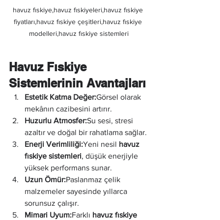
havuz fıskiye,havuz fıskiyeleri,havuz fıskiye 
fiyatları,havuz fıskiye çeşitleri,havuz fıskiye 
modelleri,havuz fıskiye sistemleri
Havuz Fıskiye 
Sistemlerinin Avantajları
Estetik Katma Değer:
Görsel olarak 
mekânın cazibesini artırır.
Huzurlu Atmosfer:
Su sesi, stresi 
azaltır ve doğal bir rahatlama sağlar.
Enerji Verimliliği:
Yeni nesil 
havuz 
fıskiye sistemleri
, düşük enerjiyle 
yüksek performans sunar.
Uzun Ömür:
Paslanmaz çelik 
malzemeler sayesinde yıllarca 
sorunsuz çalışır.
Mimari Uyum:
Farklı 
havuz fıskiye 