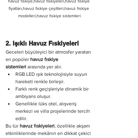
havuz fıskiye,havuz fıskiyeleri,havuz fıskiye 
fiyatları,havuz fıskiye çeşitleri,havuz fıskiye 
modelleri,havuz fıskiye sistemleri
2. Işıklı Havuz Fıskiyeleri
Geceleri büyüleyici bir atmosfer yaratan 
en popüler 
havuz fıskiye 
sistemleri
 arasında yer alır.
RGB LED ışık teknolojisiyle suyun 
hareketi renkle birleşir.
Farklı renk geçişleriyle dinamik bir 
ambiyans oluşur.
Genellikle lüks otel, alışveriş 
merkezi ve villa projelerinde tercih 
edilir.
Bu tür 
havuz fıskiyeleri
, özellikle akşam 
etkinliklerinde mekânın en dikkat çekici 