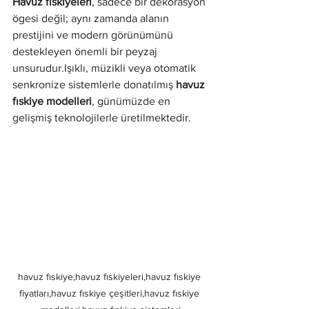
Havuz fıskiyeleri
, sadece bir dekorasyon 
ögesi değil; aynı zamanda alanın 
prestijini ve modern görünümünü 
destekleyen önemli bir peyzaj 
unsurudur.Işıklı, müzikli veya otomatik 
senkronize sistemlerle donatılmış 
havuz 
fıskiye modelleri
, günümüzde en 
gelişmiş teknolojilerle üretilmektedir.
havuz fıskiye,havuz fıskiyeleri,havuz fıskiye 
fiyatları,havuz fıskiye çeşitleri,havuz fıskiye 