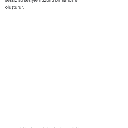
sessiz su sesiyle huzurlu bir atmosfer 
oluşturur.