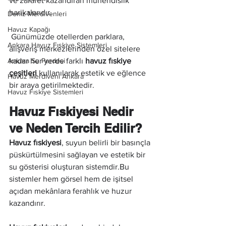
ve zarafet kazandıran mühendislik 
harikalarıdır.
Deniz Merdivenleri
Havuz Kapağı
 Günümüzde otellerden parklara, 
Ankara Havuz Fıskiye Sistemleri
alışveriş merkezlerinden özel sitelere 
Ankara Su Perdesi
kadar her yerde farklı 
havuz fıskiye 
çeşitleri
 kullanılarak estetik ve eğlence 
Havuz Merdiveni Ankara
bir araya getirilmektedir.
Havuz Fıskiye Sistemleri
Havuz Fıskiyesi Nedir 
ve Neden Tercih Edilir?
Havuz fıskiyesi
, suyun belirli bir basınçla 
püskürtülmesini sağlayan ve estetik bir 
su gösterisi oluşturan sistemdir.Bu 
sistemler hem görsel hem de işitsel 
açıdan mekânlara ferahlık ve huzur 
kazandırır.