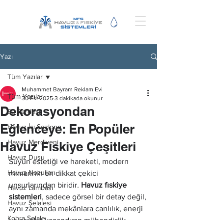
Yazı
Tüm Yazılar
Muhammet Bayram Reklam Evi
Tüm Yazılar
30 Eki 2025
3 dakikada okunur
Dekorasyondan
Su Perdesi
Eğlenceye: En Popüler
Havuz İçi Şezlong
Havuz Merdiveni
Havuz Fıskiye Çeşitleri
Havuz Duşu
Suyun estetiği ve hareketi, modern 
Havuz Nozulları
mimarinin en dikkat çekici 
unsurlarından biridir. 
Havuz fıskiye 
Havuz Lambası
sistemleri
, sadece görsel bir detay değil, 
Havuz Şelalesi
aynı zamanda mekânlara canlılık, enerji 
Kobra Şelale