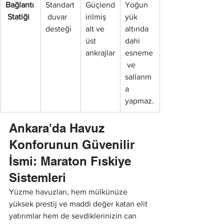
Bağlantı
Standart
Güçlend
Yoğun 
 Statiği
 duvar 
irilmiş 
yük 
desteği
alt ve 
altında 
üst 
dahi 
ankrajlar
esneme
 ve 
sallanm
a 
yapmaz.
Ankara'da Havuz 
Konforunun Güvenilir 
İsmi: Maraton Fıskiye 
Sistemleri
Yüzme havuzları, hem mülkünüze 
yüksek prestij ve maddi değer katan elit 
yatırımlar hem de sevdiklerinizin can 