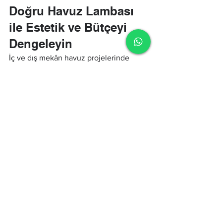
Doğru Havuz Lambası 
ile Estetik ve Bütçeyi 
Dengeleyin
İç ve dış mekân havuz projelerinde 
doğru aydınlatma seçimi, hem estetik 
başarıyı hem de bütçe kontrolünü 
mümkün kılar. İyi planlanmış bir 
havuz 
lambası
 sistemi; güvenli kullanım, görsel 
kalite ve uzun ömürlü performansı bir 
arada sunar. Projeye uygun 
havuz 
lamba çeşitleri
, doğru montaj tercihi, 
bilinçli şekilde değerlendirilen 
havuz 
lambası fiyatları
 ve enerji verimli 
havuz 
lambası LED
 çözümleri sayesinde 
havuzlar, yalnızca gündüz değil gece 
saatlerinde de değer kazanan yaşam 
alanlarına dönüşür.