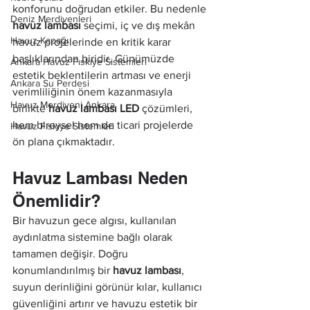
konforunu doğrudan etkiler. Bu nedenle 
Deniz Merdivenleri
havuz lambası
 seçimi, iç ve dış mekân 
Havuz Kapağı
havuz projelerinde en kritik karar 
başlıklarından biridir. Günümüzde 
Ankara Havuz Fıskiye Sistemleri
estetik beklentilerin artması ve enerji 
Ankara Su Perdesi
verimliliğinin önem kazanmasıyla 
Havuz Merdiveni Ankara
birlikte 
havuz lambası LED
 çözümleri, 
hem bireysel hem de ticari projelerde 
Havuz Fıskiye Sistemleri
ön plana çıkmaktadır.
Havuz Lambası Neden 
Önemlidir?
Bir havuzun gece algısı, kullanılan 
aydınlatma sistemine bağlı olarak 
tamamen değişir. Doğru 
konumlandırılmış bir 
havuz lambası
, 
suyun derinliğini görünür kılar, kullanıcı 
güvenliğini artırır ve havuzu estetik bir 