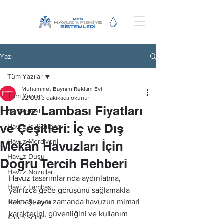
Yazı
Tüm Yazılar
Muhammet Bayram Reklam Evi
Tüm Yazılar
22 Oca
3 dakikada okunur
Havuz Lambası Fiyatları
Su Perdesi
ve Çeşitleri: İç ve Dış
Havuz İçi Şezlong
Havuz Merdiveni
Mekân Havuzları İçin
Havuz Duşu
Doğru Tercih Rehberi
Havuz Nozulları
Havuz tasarımlarında aydınlatma, 
Havuz Lambası
yalnızca gece görüşünü sağlamakla 
kalmaz; aynı zamanda havuzun mimari 
Havuz Şelalesi
karakterini, güvenliğini ve kullanım 
Kobra Şelale