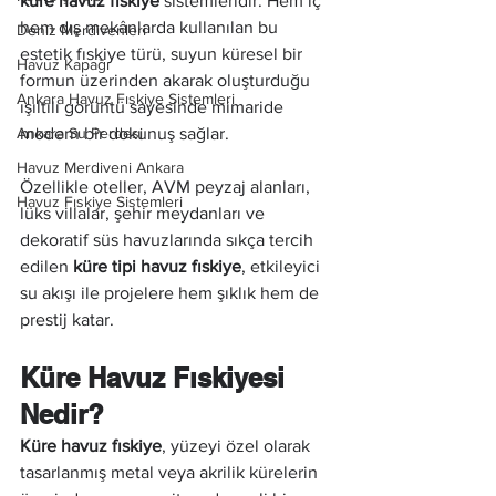
küre havuz fıskiye
 sistemleridir. Hem iç 
hem dış mekânlarda kullanılan bu 
Deniz Merdivenleri
estetik fıskiye türü, suyun küresel bir 
Havuz Kapağı
formun üzerinden akarak oluşturduğu 
Ankara Havuz Fıskiye Sistemleri
ışıltılı görüntü sayesinde mimaride 
Ankara Su Perdesi
modern bir dokunuş sağlar.
Havuz Merdiveni Ankara
Özellikle oteller, AVM peyzaj alanları, 
Havuz Fıskiye Sistemleri
lüks villalar, şehir meydanları ve 
dekoratif süs havuzlarında sıkça tercih 
edilen 
küre tipi havuz fıskiye
, etkileyici 
su akışı ile projelere hem şıklık hem de 
prestij katar.
Küre Havuz Fıskiyesi 
Nedir?
Küre havuz fıskiye
, yüzeyi özel olarak 
tasarlanmış metal veya akrilik kürelerin 