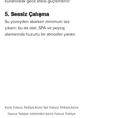
kullanılarak gece etkisi güçlendirilir.
5. Sessiz Çalışma
Su yüzeyden akarken minimum ses 
çıkarır; bu da otel, SPA ve peyzaj 
alanlarında huzurlu bir atmosfer yaratır.
küre havuz fıskiye,küre tipi havuz fıskiye,küre 
havuz fıskiye sistemleri,küre havuz fıskiye 