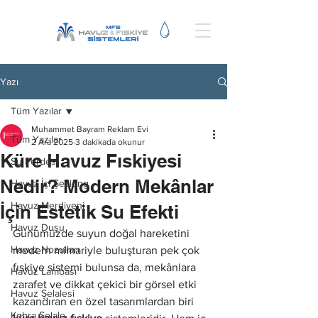
Yazı
Tüm Yazılar
Muhammet Bayram Reklam Evi
Tüm Yazılar
2 Ara 2025
3 dakikada okunur
Küre Havuz Fıskiyesi
Su Perdesi
Nedir? Modern Mekânlar
Havuz İçi Şezlong
Havuz Merdiveni
İçin Estetik Su Efekti
Havuz Duşu
Günümüzde suyun doğal hareketini 
Havuz Nozulları
modern mimariyle buluşturan pek çok 
fıskiye sistemi bulunsa da, mekânlara 
Havuz Lambası
zarafet ve dikkat çekici bir görsel etki 
Havuz Şelalesi
kazandıran en özel tasarımlardan biri 
Kobra Şelale