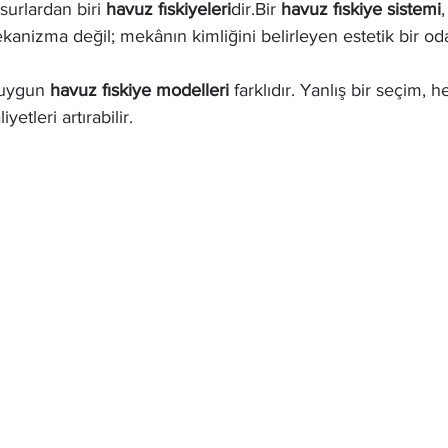
urlardan biri 
havuz fıskiyeleri
dir.Bir 
havuz fıskiye sistemi
ekanizma değil; mekânın kimliğini belirleyen estetik bir oda
 uygun 
havuz fıskiye modelleri
 farklıdır. Yanlış bir seçim, 
yetleri artırabilir.