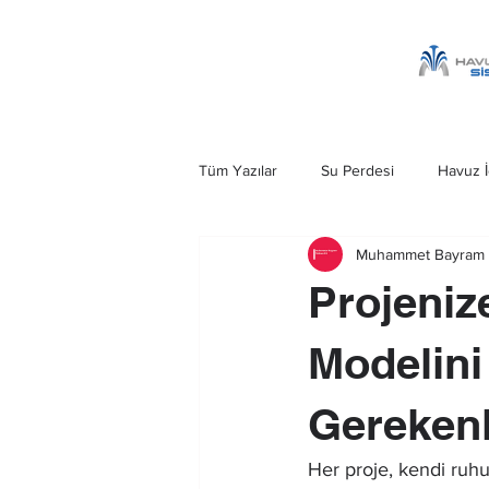
Tüm Yazılar
Su Perdesi
Havuz İ
Muhammet Bayram 
Havuz Şelalesi
Kobra Şelale
Projeniz
Ankara Su Perdesi
Havuz Merd
Modelini
Gereken
Her proje, kendi ruhu