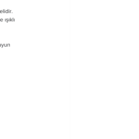
lidir.
 ışıklı 
suyun 