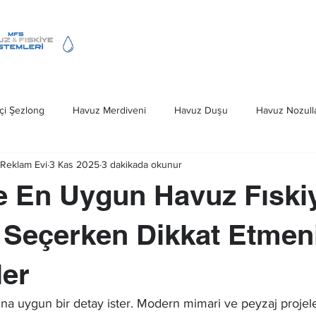
Fıskiye Hizmeti
Havuz Merdivenleri
çi Şezlong
Havuz Merdiveni
Havuz Duşu
Havuz Nozulla
Reklam Evi
3 Kas 2025
3 dakikada okunur
Deniz Merdivenleri
Havuz Kapağı
Ankara Havuz Fıskiye S
e En Uygun Havuz Fıski
iveni Ankara
Havuz Fıskiye Sistemleri
 Seçerken Dikkat Etmen
ler
na uygun bir detay ister. Modern mimari ve peyzaj projel