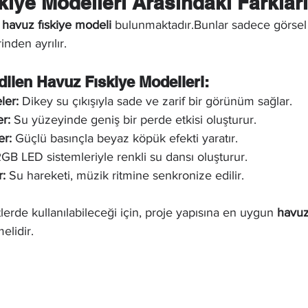
kiye Modelleri Arasındaki Farkları
 
havuz fıskiye modeli
 bulunmaktadır.Bunlar sadece görsel 
inden ayrılır.
dilen Havuz Fıskiye Modelleri:
ler:
 Dikey su çıkışıyla sade ve zarif bir görünüm sağlar.
er:
 Su yüzeyinde geniş bir perde etkisi oluşturur.
er:
 Güçlü basınçla beyaz köpük efekti yaratır.
RGB LED sistemleriyle renkli su dansı oluşturur.
r:
 Su hareketi, müzik ritmine senkronize edilir.
tlerde kullanılabileceği için, proje yapısına en uygun 
havuz
elidir.