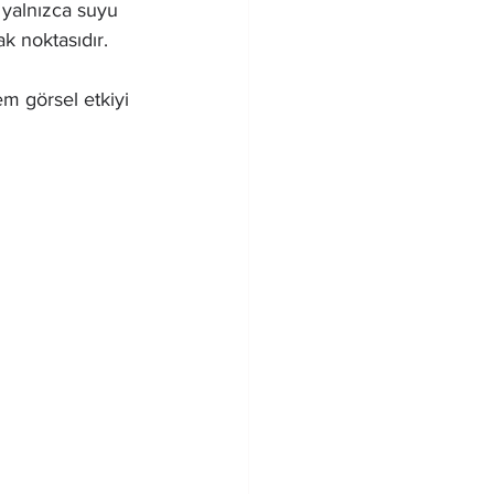
, yalnızca suyu 
k noktasıdır.
hem görsel etkiyi 