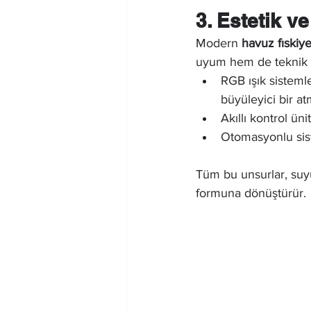
3. Estetik v
Modern 
havuz fıskiye
uyum hem de teknik a
RGB ışık sistemle
büyüleyici bir at
Akıllı kontrol ün
Otomasyonlu siste
Tüm bu unsurlar, suyu
formuna dönüştürür.