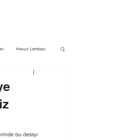
Havuz Duş Sistemleri
Daha Fazla
rı
Havuz Lambası
istemleri
ye
iz
erinde bu detayı 