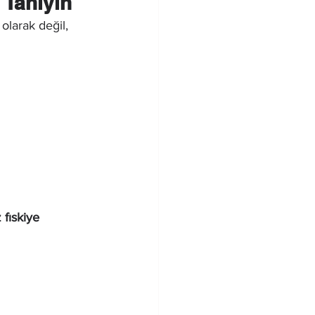
 Tanıyın
olarak değil, 
 fıskiye 