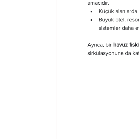
amacıdır.
Küçük alanlarda 
Büyük otel, resor
sistemler daha e
Ayrıca, bir 
havuz fısk
sirkülasyonuna da katk