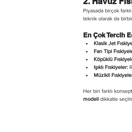
2. Havuz Fıs
Piyasada birçok farklı
teknik olarak da birbir
En Çok Tercih E
Klasik Jet Fıskiye
Fan Tipi Fıskiyel
Köpüklü Fıskiyel
Işıklı Fıskiyeler:
 
Müzikli Fıskiyele
Her biri farklı konsep
modeli
 dikkatle seçilm